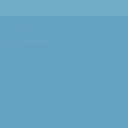
Social Media
/Augustinusparochie
Kerken
Annakapel
Maria Dymphnakapel
Franciscuskerk
Lucaskerk
Michaelkerk