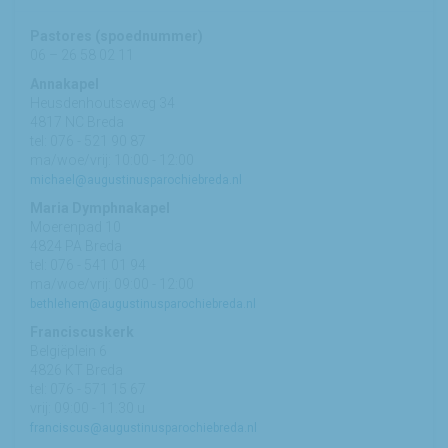
Pastores (spoednummer)
06 – 26 58 02 11
Annakapel
Heusdenhoutseweg 34
4817 NC Breda
tel: 076 - 521 90 87
ma/woe/vrij: 10:00 - 12:00
michael@augustinusparochiebreda.nl
Maria Dymphnakapel
Moerenpad 10
4824 PA Breda
tel: 076 - 541 01 94
ma/woe/vrij: 09:00 - 12:00
bethlehem@augustinusparochiebreda.nl
Franciscuskerk
Belgiëplein 6
4826 KT Breda
tel: 076 - 571 15 67
vrij: 09:00 - 11.30 u
franciscus@augustinusparochiebreda.nl