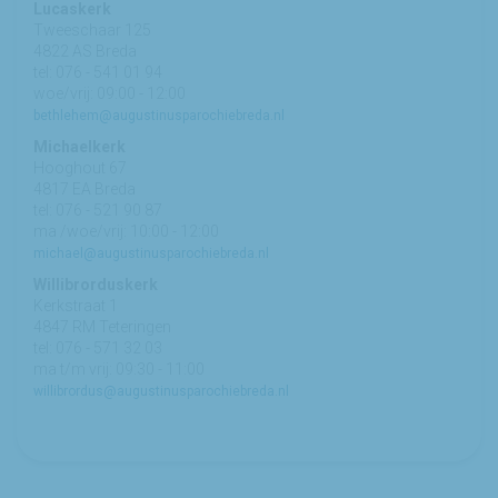
Lucaskerk
Tweeschaar 125
4822 AS Breda
tel: 076 - 541 01 94
woe/vrij: 09:00 - 12:00
bethlehem@augustinusparochiebreda.nl
Michaelkerk
Hooghout 67
4817 EA Breda
tel: 076 - 521 90 87
ma /woe/vrij: 10:00 - 12:00
michael@augustinusparochiebreda.nl
Willibrorduskerk
Kerkstraat 1
4847 RM Teteringen
tel: 076 - 571 32 03
ma t/m vrij: 09:30 - 11:00
willibrordus@augustinusparochiebreda.nl