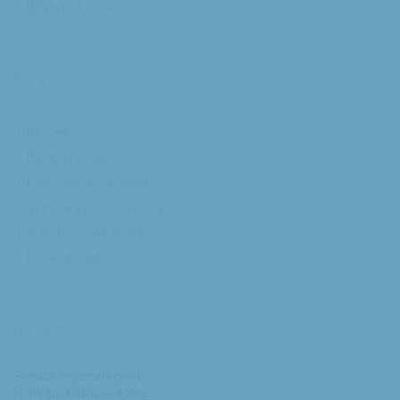
Willibrorduskerk
Extra
RK Kerk
Bisdom Breda
Katholiek Nieuwsblad
Sint Franciscuscentrum
augustijnsverband.nl
Privacybeleid
Contact
Parochiesecretariaat
H. Augustinusparochie: