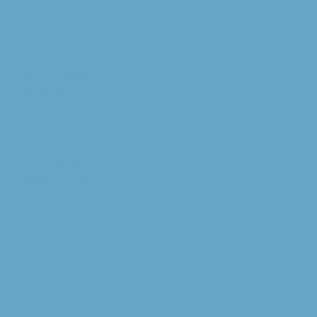
Lucaskerk
Tweeschaar 125
4822 AS Breda
tel: 076 - 541 01 94
woe/vrij: 09:00 - 12:00
bethlehem@augustinusparochiebreda.nl
Michaelkerk
Hooghout 67
4817 EA Breda
tel: 076 - 521 90 87
ma /woe/vrij: 10:00 - 12:00
michael@augustinusparochiebreda.nl
Willibrorduskerk
Kerkstraat 1
4847 RM Teteringen
tel: 076 - 571 32 03
ma t/m vrij: 09:30 - 11:00
willibrordus@augustinusparochiebreda.nl