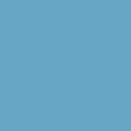
Pastores (spoednummer)
06 – 26 58 02 11
Annakapel
Heusdenhoutseweg 34
4817 NC Breda
tel: 076 - 521 90 87
ma/woe/vrij: 10:00 - 12:00
michael@augustinusparochiebreda.nl
Maria Dymphnakapel
Moerenpad 10
4824 PA Breda
tel: 076 - 541 01 94
ma/woe/vrij: 09:00 - 12:00
bethlehem@augustinusparochiebreda.nl
Franciscuskerk
Belgiëplein 6
4826 KT Breda
tel: 076 - 571 15 67
vrij: 09:00 - 11.30 u
franciscus@augustinusparochiebreda.nl