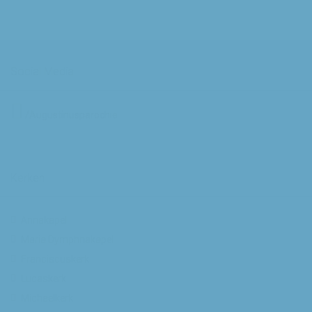
Social Media
/Augustinusparochie
Kerken
Annakapel
Maria Dymphnakapel
Franciscuskerk
Lucaskerk
Michaelkerk