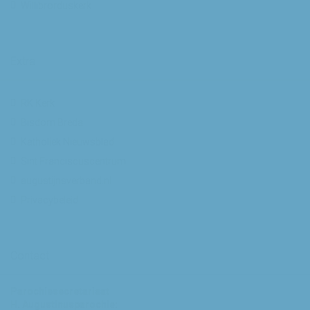
Willibrorduskerk
Extra
RK Kerk
Bisdom Breda
Katholiek Nieuwsblad
Sint Franciscuscentrum
augustijnsverband.nl
Privacybeleid
Contact
Parochiesecretariaat
H. Augustinusparochie: