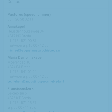
Contact
Pastores (spoednummer)
06 – 26 58 02 11
Annakapel
Heusdenhoutseweg 34
4817 NC Breda
tel: 076 - 521 90 87
ma/woe/vrij: 10:00 - 12:00
michael@augustinusparochiebreda.nl
Maria Dymphnakapel
Moerenpad 10
4824 PA Breda
tel: 076 - 541 01 94
ma/woe/vrij: 09:00 - 12:00
bethlehem@augustinusparochiebreda.nl
Franciscuskerk
Belgiëplein 6
4826 KT Breda
tel: 076 - 571 15 67
vrij: 09:00 - 11.30 u