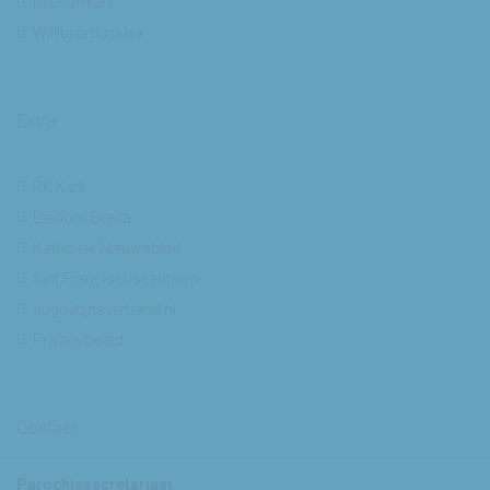
Michaelkerk
Willibrorduskerk
Extra
RK Kerk
Bisdom Breda
Katholiek Nieuwsblad
Sint Franciscuscentrum
augustijnsverband.nl
Privacybeleid
Contact
Parochiesecretariaat