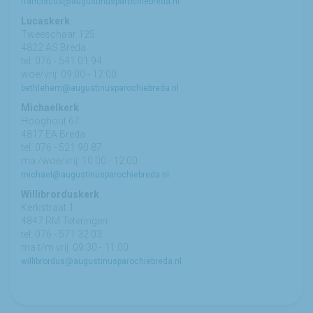
franciscus@augustinusparochiebreda.nl
Lucaskerk
Tweeschaar 125
4822 AS Breda
tel: 076 - 541 01 94
woe/vrij: 09:00 - 12:00
bethlehem@augustinusparochiebreda.nl
Michaelkerk
Hooghout 67
4817 EA Breda
tel: 076 - 521 90 87
ma /woe/vrij: 10:00 - 12:00
michael@augustinusparochiebreda.nl
Willibrorduskerk
Kerkstraat 1
4847 RM Teteringen
tel: 076 - 571 32 03
ma t/m vrij: 09:30 - 11:00
willibrordus@augustinusparochiebreda.nl