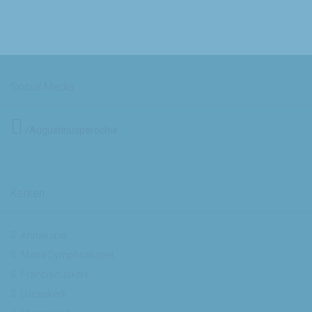
Social Media
/Augustinusparochie
Kerken
Annakapel
Maria Dymphnakapel
Franciscuskerk
Lucaskerk