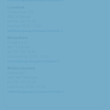
franciscus@augustinusparochiebreda.nl
Lucaskerk
Tweeschaar 125
4822 AS Breda
tel: 076 - 541 01 94
woe/vrij: 09:00 - 12:00
bethlehem@augustinusparochiebreda.nl
Michaelkerk
Hooghout 67
4817 EA Breda
tel: 076 - 521 90 87
ma /woe/vrij: 10:00 - 12:00
michael@augustinusparochiebreda.nl
Willibrorduskerk
Kerkstraat 1
4847 RM Teteringen
tel: 076 - 571 32 03
ma t/m vrij: 09:30 - 11:00
willibrordus@augustinusparochiebreda.nl