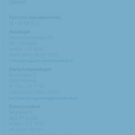
Contact
Pastores (spoednummer)
06 – 26 58 02 11
Annakapel
Heusdenhoutseweg 34
4817 NC Breda
tel: 076 - 521 90 87
ma/woe/vrij: 10:00 - 12:00
michael@augustinusparochiebreda.nl
Maria Dymphnakapel
Moerenpad 10
4824 PA Breda
tel: 076 - 541 01 94
ma/woe/vrij: 09:00 - 12:00
bethlehem@augustinusparochiebreda.nl
Franciscuskerk
Belgiëplein 6
4826 KT Breda
tel: 076 - 571 15 67
vrij: 09:00 - 11.30 u