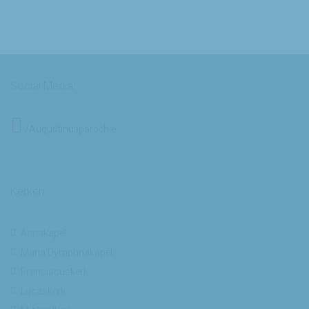
Social Media
/Augustinusparochie
Kerken
Annakapel
Maria Dymphnakapel
Franciscuskerk
Lucaskerk