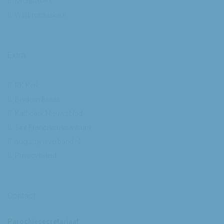
Michaelkerk
Willibrorduskerk
Extra
RK Kerk
Bisdom Breda
Katholiek Nieuwsblad
Sint Franciscuscentrum
augustijnsverband.nl
Privacybeleid
Contact
Parochiesecretariaat