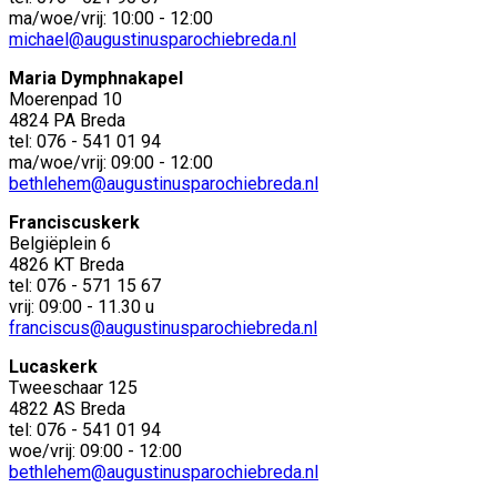
ma/woe/vrij: 10:00 - 12:00
michael@augustinusparochiebreda.nl
Maria Dymphnakapel
Moerenpad 10
4824 PA Breda
tel: 076 - 541 01 94
ma/woe/vrij: 09:00 - 12:00
bethlehem@augustinusparochiebreda.nl
Franciscuskerk
Belgiëplein 6
4826 KT Breda
tel: 076 - 571 15 67
vrij: 09:00 - 11.30 u
franciscus@augustinusparochiebreda.nl
Lucaskerk
Tweeschaar 125
4822 AS Breda
tel: 076 - 541 01 94
woe/vrij: 09:00 - 12:00
bethlehem@augustinusparochiebreda.nl