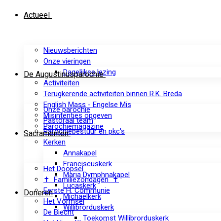
Actueel
Nieuwsberichten
Onze vieringen
Dagelijkse lezing
De Augustinusparochie
Activiteiten
Terugkerende activiteiten binnen R.K. Breda
English Mass - Engelse Mis
Onze parochie
Misintenties opgeven
Pastoraal team
Parochiemagazine
Parochiebestuur en pkc's
Sacramenten
Kerken
Annakapel
Franciscuskerk
Het Doopsel
Maria Dymphnakapel
✝ Familiezondagen ✝
Lucaskerk
Eerste H. Communie
Doneren
Michaelkerk
Het Vormsel
Willibrorduskerk
De Biecht
Toekomst Willibrorduskerk