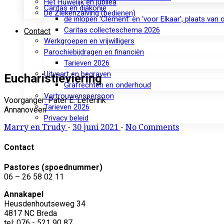
Het Huwelijk en jubilea
Caritas en diakonie
De Ziekenzalving (bedienen)
de inlopen ‘Clement’ en ‘voor Elkaar’, plaats van
Caritas collecteschema 2026
Contact
Werkgroepen en vrijwilligers
Parochiebijdragen en financiën
Tarieven 2026
Uitvaart en begraven
Eucharistieviering
Grafrechten en onderhoud
Vertrouwenspersoon
Voorganger: Pater E. Leferink
Tarieven 2026
Annanoveen
Privacy beleid
Marry en Trudy
-
30 juni 2021
-
No Comments
Contact
Pastores (spoednummer)
06 – 26 58 02 11
Annakapel
Heusdenhoutseweg 34
4817 NC Breda
tel: 076 - 521 90 87