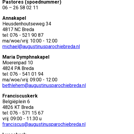
Pastores (spoednummer)
06 – 26 58 02 11
Annakapel
Heusdenhoutseweg 34
4817 NC Breda
tel: 076 - 521 90 87
ma/woe/vrij: 10:00 - 12:00
michael@augustinusparochiebreda.nl
Maria Dymphnakapel
Moerenpad 10
4824 PA Breda
tel: 076 - 541 01 94
ma/woe/vrij: 09:00 - 12:00
bethlehem@augustinusparochiebreda.nl
Franciscuskerk
Belgiëplein 6
4826 KT Breda
tel: 076 - 571 15 67
vrij: 09:00 - 11.30 u
franciscus@augustinusparochiebreda.nl