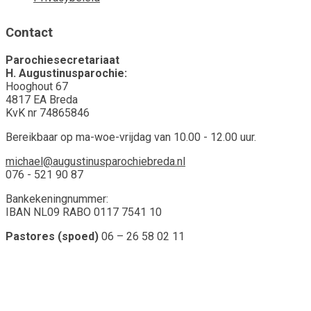
Contact
Parochiesecretariaat
H. Augustinusparochie:
Hooghout 67
4817 EA Breda
KvK nr 74865846
Bereikbaar op ma-woe-vrijdag van 10.00 - 12.00 uur.
michael@augustinusparochiebreda.nl
076 - 521 90 87
Bankekeningnummer:
IBAN NL09 RABO 0117 7541 10
Pastores (spoed)
06 – 26 58 02 11