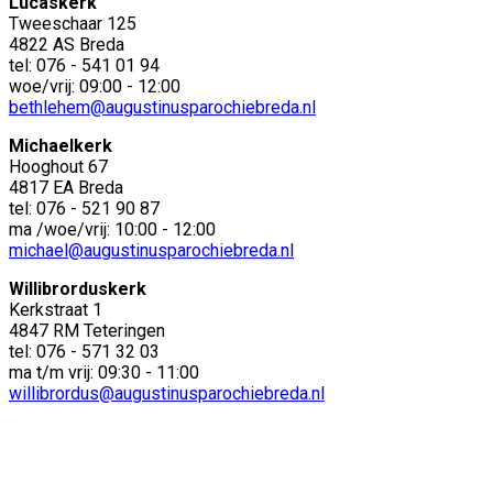
Lucaskerk
Tweeschaar 125
4822 AS Breda
tel: 076 - 541 01 94
woe/vrij: 09:00 - 12:00
bethlehem@augustinusparochiebreda.nl
Michaelkerk
Hooghout 67
4817 EA Breda
tel: 076 - 521 90 87
ma /woe/vrij: 10:00 - 12:00
michael@augustinusparochiebreda.nl
Willibrorduskerk
Kerkstraat 1
4847 RM Teteringen
tel: 076 - 571 32 03
ma t/m vrij: 09:30 - 11:00
willibrordus@augustinusparochiebreda.nl