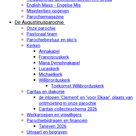
English Mass - Engelse Mis
Misintenties opgeven
Parochiemagazine
De Augustinusparochie
Onze parochie
Pastoraal team
Parochiebestuur en pkc's
Kerken
Annakapel
Franciscuskerk
Maria Dymphnakapel
Lucaskerk
Michaelkerk
Willibrorduskerk
Toekomst Willibrorduskerk
Caritas en diakonie
de inlopen ‘Clement’ en ‘voor Elkaar’, plaats van
ontmoeting in onze parochie
Caritas collecteschema 2026
Werkgroepen en vrijwilligers
Parochiebijdragen en financiën
Tarieven 2026
Uitvaart en begraven