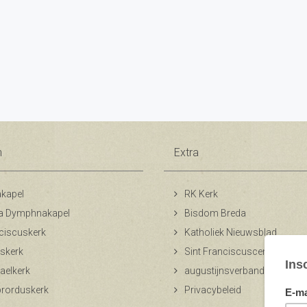
n
Extra
kapel
RK Kerk
a Dymphnakapel
Bisdom Breda
ciscuskerk
Katholiek Nieuwsblad
skerk
Sint Franciscuscentrum
aelkerk
augustijnsverband.nl
ibrorduskerk
Privacybeleid