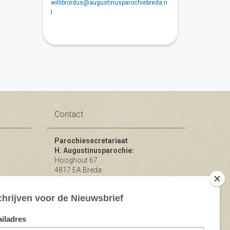
willibrordus@augustinusparochiebreda.n
l
Contact
Parochiesecretariaat
H. Augustinusparochie:
Hooghout 67
4817 EA Breda
KvK nr 74865846
Bereikbaar op ma-woe-vrijdag van
10.00 - 12.00 uur.
michael@augustinusparochiebreda.nl
076 - 521 90 87