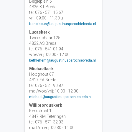
Belgiëplein 6
4826 KT Breda
tel: 076 - 571 15 67
vrij: 09:00 - 11.30 u
franciscus@augustinusparochiebreda.nl
Lucaskerk
Tweeschaar 125
4822 AS Breda
tel: 076 - 541 01 94
woe/vrij: 09:00 - 12:00
bethlehem@augustinusparochiebreda.nl
Michaelkerk
Hooghout 67
4817 EA Breda
tel: 076 - 521 90 87
ma /woe/vrij: 10:00 - 12:00
michael@augustinusparochiebreda.nl
Willibrorduskerk
Kerkstraat 1
4847 RM Teteringen
tel: 076 - 571 32 03
ma t/m vrij: 09:30 - 11:00