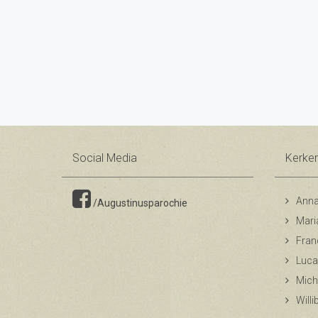
Social Media
Kerke
Anna
/Augustinusparochie
Mari
Fran
Luca
Mich
Will