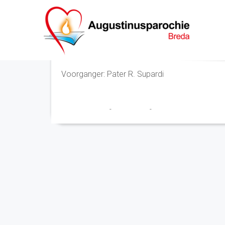
Eucharistieviering
Voorganger: Pater R. Supardi
Marry en Trudy
-
30 juni 2021
-
No Comments