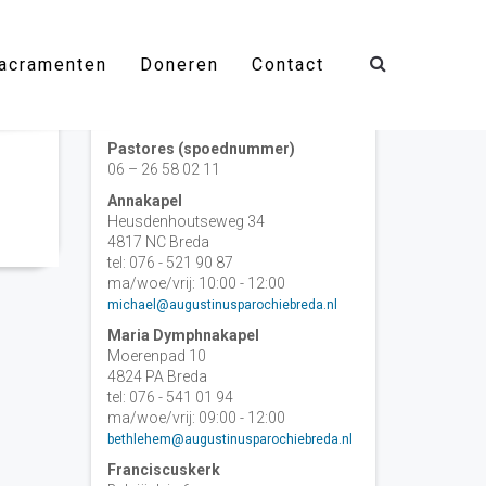
acramenten
Doneren
Contact
Contact
Pastores (spoednummer)
06 – 26 58 02 11
Annakapel
Heusdenhoutseweg 34
4817 NC Breda
tel: 076 - 521 90 87
ma/woe/vrij: 10:00 - 12:00
michael@augustinusparochiebreda.nl
Maria Dymphnakapel
Moerenpad 10
4824 PA Breda
tel: 076 - 541 01 94
ma/woe/vrij: 09:00 - 12:00
bethlehem@augustinusparochiebreda.nl
Franciscuskerk