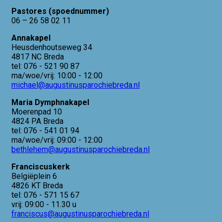
Pastores (spoednummer)
06 – 26 58 02 11
Annakapel
Heusdenhoutseweg 34
4817 NC Breda
tel: 076 - 521 90 87
ma/woe/vrij: 10:00 - 12:00
michael@augustinusparochiebreda.nl
Maria Dymphnakapel
Moerenpad 10
4824 PA Breda
tel: 076 - 541 01 94
ma/woe/vrij: 09:00 - 12:00
bethlehem@augustinusparochiebreda.nl
Franciscuskerk
Belgiëplein 6
4826 KT Breda
tel: 076 - 571 15 67
vrij: 09:00 - 11.30 u
franciscus@augustinusparochiebreda.nl