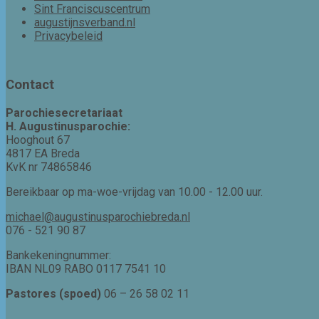
Sint Franciscuscentrum
augustijnsverband.nl
Privacybeleid
Contact
Parochiesecretariaat
H. Augustinusparochie:
Hooghout 67
4817 EA Breda
KvK nr 74865846
Bereikbaar op ma-woe-vrijdag van 10.00 - 12.00 uur.
michael@augustinusparochiebreda.nl
076 - 521 90 87
Bankekeningnummer:
IBAN NL09 RABO 0117 7541 10
Pastores (spoed)
06 – 26 58 02 11