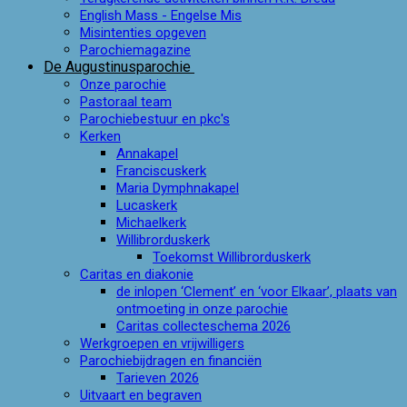
English Mass - Engelse Mis
Misintenties opgeven
Parochiemagazine
De Augustinusparochie
Onze parochie
Pastoraal team
Parochiebestuur en pkc's
Kerken
Annakapel
Franciscuskerk
Maria Dymphnakapel
Lucaskerk
Michaelkerk
Willibrorduskerk
Toekomst Willibrorduskerk
Caritas en diakonie
de inlopen ‘Clement’ en ‘voor Elkaar’, plaats van
ontmoeting in onze parochie
Caritas collecteschema 2026
Werkgroepen en vrijwilligers
Parochiebijdragen en financiën
Tarieven 2026
Uitvaart en begraven