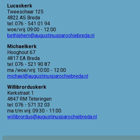
Lucaskerk
Tweeschaar 125
4822 AS Breda
tel: 076 - 541 01 94
woe/vrij: 09:00 - 12:00
bethlehem@augustinusparochiebreda.nl
Michaelkerk
Hooghout 67
4817 EA Breda
tel: 076 - 521 90 87
ma /woe/vrij: 10:00 - 12:00
michael@augustinusparochiebreda.nl
Willibrorduskerk
Kerkstraat 1
4847 RM Teteringen
tel: 076 - 571 32 03
ma t/m vrij: 09:30 - 11:00
willibrordus@augustinusparochiebreda.nl