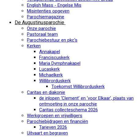
English Mass - Engelse Mis
Misintenties opgeven
Parochiemagazine
De Augustinusparochie
Onze parochie
Pastoraal team
Parochiebestuur en pkc's
Kerken
Annakapel
Franciscuskerk
Maria Dymphnakapel
Lucaskerk
Michaelkerk
Willibrorduskerk
Toekomst Willibrorduskerk
Caritas en diakonie
de inlopen ‘Clement’ en ‘voor Elkaar’, plaats van
ontmoeting in onze parochie
Caritas collecteschema 2026
Werkgroepen en vrijwilligers
Parochiebijdragen en financiën
Tarieven 2026
Uitvaart en begraven