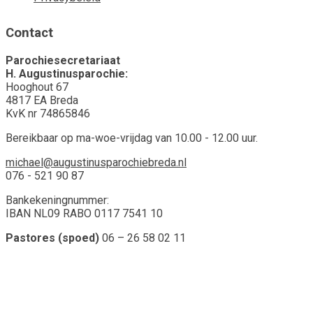
Contact
Parochiesecretariaat
H. Augustinusparochie:
Hooghout 67
4817 EA Breda
KvK nr 74865846
Bereikbaar op ma-woe-vrijdag van 10.00 - 12.00 uur.
michael@augustinusparochiebreda.nl
076 - 521 90 87
Bankekeningnummer:
IBAN NL09 RABO 0117 7541 10
Pastores (spoed)
06 – 26 58 02 11