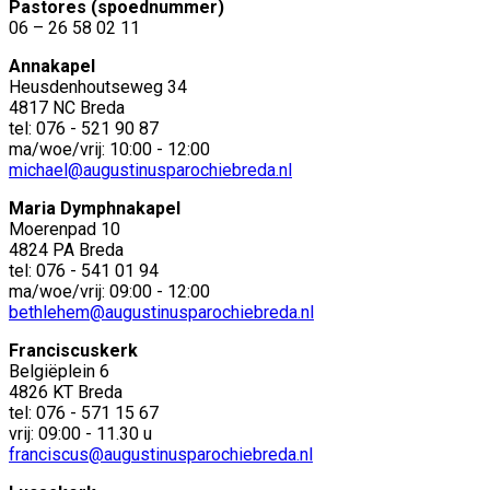
Pastores (spoednummer)
06 – 26 58 02 11
Annakapel
Heusdenhoutseweg 34
4817 NC Breda
tel: 076 - 521 90 87
ma/woe/vrij: 10:00 - 12:00
michael@augustinusparochiebreda.nl
Maria Dymphnakapel
Moerenpad 10
4824 PA Breda
tel: 076 - 541 01 94
ma/woe/vrij: 09:00 - 12:00
bethlehem@augustinusparochiebreda.nl
Franciscuskerk
Belgiëplein 6
4826 KT Breda
tel: 076 - 571 15 67
vrij: 09:00 - 11.30 u
franciscus@augustinusparochiebreda.nl