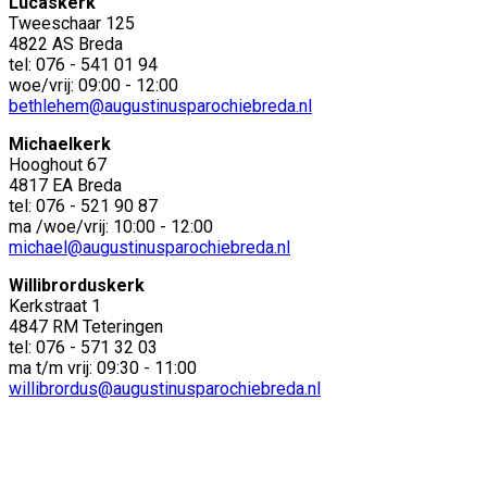
Lucaskerk
Tweeschaar 125
4822 AS Breda
tel: 076 - 541 01 94
woe/vrij: 09:00 - 12:00
bethlehem@augustinusparochiebreda.nl
Michaelkerk
Hooghout 67
4817 EA Breda
tel: 076 - 521 90 87
ma /woe/vrij: 10:00 - 12:00
michael@augustinusparochiebreda.nl
Willibrorduskerk
Kerkstraat 1
4847 RM Teteringen
tel: 076 - 571 32 03
ma t/m vrij: 09:30 - 11:00
willibrordus@augustinusparochiebreda.nl