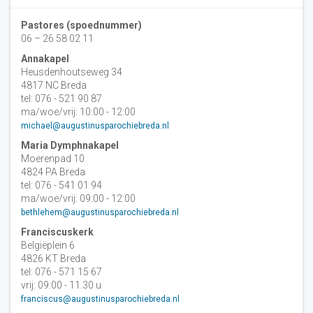
Pastores (spoednummer)
06 – 26 58 02 11
Annakapel
Heusdenhoutseweg 34
4817 NC Breda
tel: 076 - 521 90 87
ma/woe/vrij: 10:00 - 12:00
michael@augustinusparochiebreda.nl
Maria Dymphnakapel
Moerenpad 10
4824 PA Breda
tel: 076 - 541 01 94
ma/woe/vrij: 09:00 - 12:00
bethlehem@augustinusparochiebreda.nl
Franciscuskerk
Belgiëplein 6
4826 KT Breda
tel: 076 - 571 15 67
vrij: 09:00 - 11.30 u
franciscus@augustinusparochiebreda.nl