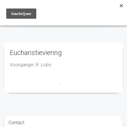
Toggle
navigation
Eucharistieviering
Voorganger: R. Lobo
Marry en Trudy
-
25 mei 2021
-
No Comments
Contact