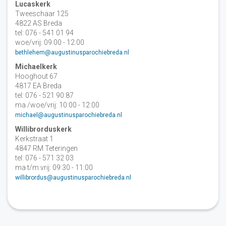
Lucaskerk
Tweeschaar 125
4822 AS Breda
tel: 076 - 541 01 94
woe/vrij: 09:00 - 12:00
bethlehem@augustinusparochiebreda.nl
Michaelkerk
Hooghout 67
4817 EA Breda
tel: 076 - 521 90 87
ma /woe/vrij: 10:00 - 12:00
michael@augustinusparochiebreda.nl
Willibrorduskerk
Kerkstraat 1
4847 RM Teteringen
tel: 076 - 571 32 03
ma t/m vrij: 09:30 - 11:00
willibrordus@augustinusparochiebreda.nl