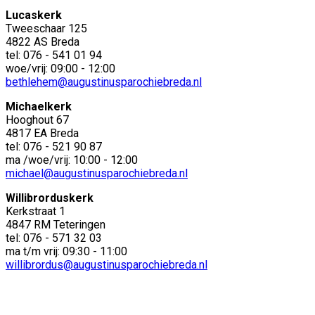
Lucaskerk
Tweeschaar 125
4822 AS Breda
tel: 076 - 541 01 94
woe/vrij: 09:00 - 12:00
bethlehem@augustinusparochiebreda.nl
Michaelkerk
Hooghout 67
4817 EA Breda
tel: 076 - 521 90 87
ma /woe/vrij: 10:00 - 12:00
michael@augustinusparochiebreda.nl
Willibrorduskerk
Kerkstraat 1
4847 RM Teteringen
tel: 076 - 571 32 03
ma t/m vrij: 09:30 - 11:00
willibrordus@augustinusparochiebreda.nl