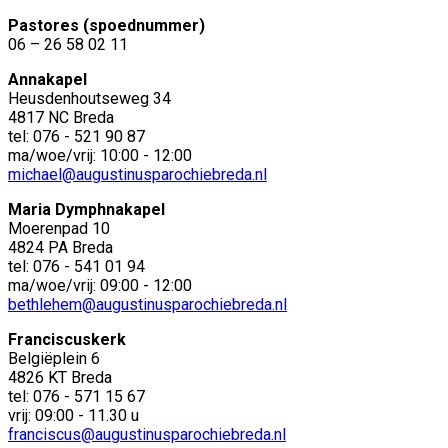
Pastores (spoednummer)
06 – 26 58 02 11
Annakapel
Heusdenhoutseweg 34
4817 NC Breda
tel: 076 - 521 90 87
ma/woe/vrij: 10:00 - 12:00
michael@augustinusparochiebreda.nl
Maria Dymphnakapel
Moerenpad 10
4824 PA Breda
tel: 076 - 541 01 94
ma/woe/vrij: 09:00 - 12:00
bethlehem@augustinusparochiebreda.nl
Franciscuskerk
Belgiëplein 6
4826 KT Breda
tel: 076 - 571 15 67
vrij: 09:00 - 11.30 u
franciscus@augustinusparochiebreda.nl