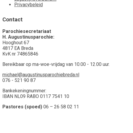
Privacybeleid
Contact
Parochiesecretariaat
H. Augustinusparochie:
Hooghout 67
4817 EA Breda
KvK nr 74865846
Bereikbaar op ma-woe-vrijdag van 10.00 - 12.00 uur.
michael@augustinusparochiebreda.nl
076 - 521 90 87
Bankekeningnummer:
IBAN NL09 RABO 0117 7541 10
Pastores (spoed)
06 – 26 58 02 11