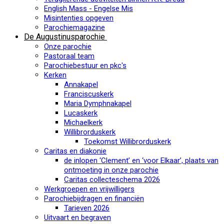
English Mass - Engelse Mis
Misintenties opgeven
Parochiemagazine
De Augustinusparochie
Onze parochie
Pastoraal team
Parochiebestuur en pkc's
Kerken
Annakapel
Franciscuskerk
Maria Dymphnakapel
Lucaskerk
Michaelkerk
Willibrorduskerk
Toekomst Willibrorduskerk
Caritas en diakonie
de inlopen ‘Clement’ en ‘voor Elkaar’, plaats van
ontmoeting in onze parochie
Caritas collecteschema 2026
Werkgroepen en vrijwilligers
Parochiebijdragen en financiën
Tarieven 2026
Uitvaart en begraven