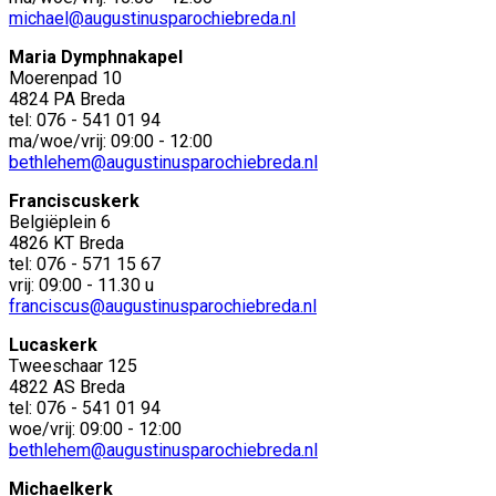
michael@augustinusparochiebreda.nl
Maria Dymphnakapel
Moerenpad 10
4824 PA Breda
tel: 076 - 541 01 94
ma/woe/vrij: 09:00 - 12:00
bethlehem@augustinusparochiebreda.nl
Franciscuskerk
Belgiëplein 6
4826 KT Breda
tel: 076 - 571 15 67
vrij: 09:00 - 11.30 u
franciscus@augustinusparochiebreda.nl
Lucaskerk
Tweeschaar 125
4822 AS Breda
tel: 076 - 541 01 94
woe/vrij: 09:00 - 12:00
bethlehem@augustinusparochiebreda.nl
Michaelkerk