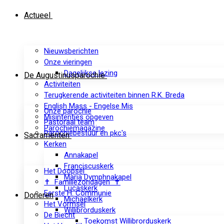
Actueel
Nieuwsberichten
Onze vieringen
Dagelijkse lezing
De Augustinusparochie
Activiteiten
Terugkerende activiteiten binnen R.K. Breda
English Mass - Engelse Mis
Onze parochie
Misintenties opgeven
Pastoraal team
Parochiemagazine
Parochiebestuur en pkc's
Sacramenten
Kerken
Annakapel
Franciscuskerk
Het Doopsel
Maria Dymphnakapel
✝ Familiezondagen ✝
Lucaskerk
Eerste H. Communie
Doneren
Michaelkerk
Het Vormsel
Willibrorduskerk
De Biecht
Toekomst Willibrorduskerk