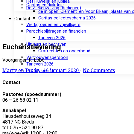
Het Huwelijk en jubilea
Caritas en diakonie
De Ziekenzalving (bedienen)
de inlopen ‘Clement’ en ‘voor Elkaar’, plaats van
Caritas collecteschema 2026
Contact
Werkgroepen en vrijwilligers
Parochiebijdragen en financiën
Tarieven 2026
Uitvaart en begraven
Eucharistieviering
Grafrechten en onderhoud
Vertrouwenspersoon
Voorganger: R. Lobo
Tarieven 2026
Marry en Trudy
-
16 januari 2020
-
No Comments
Privacy beleid
Contact
Pastores (spoednummer)
06 – 26 58 02 11
Annakapel
Heusdenhoutseweg 34
4817 NC Breda
tel: 076 - 521 90 87
ma/woe/vrij: 10:00 - 12:00