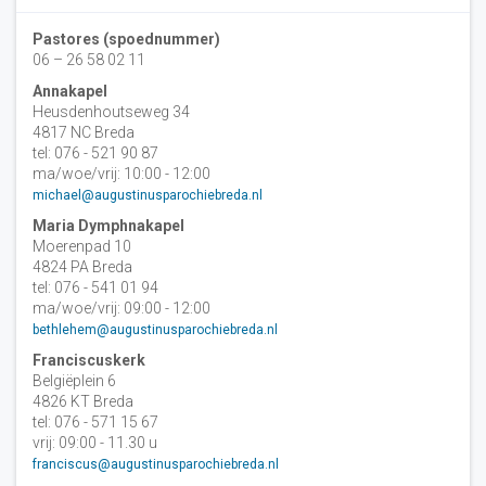
Pastores (spoednummer)
06 – 26 58 02 11
Annakapel
Heusdenhoutseweg 34
4817 NC Breda
tel: 076 - 521 90 87
ma/woe/vrij: 10:00 - 12:00
michael@augustinusparochiebreda.nl
Maria Dymphnakapel
Moerenpad 10
4824 PA Breda
tel: 076 - 541 01 94
ma/woe/vrij: 09:00 - 12:00
bethlehem@augustinusparochiebreda.nl
Franciscuskerk
Belgiëplein 6
4826 KT Breda
tel: 076 - 571 15 67
vrij: 09:00 - 11.30 u
franciscus@augustinusparochiebreda.nl