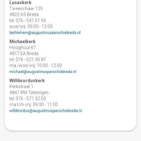
Lucaskerk
Tweeschaar 125
4822 AS Breda
tel: 076 - 541 01 94
woe/vrij: 09:00 - 12:00
bethlehem@augustinusparochiebreda.nl
Michaelkerk
Hooghout 67
4817 EA Breda
tel: 076 - 521 90 87
ma /woe/vrij: 10:00 - 12:00
michael@augustinusparochiebreda.nl
Willibrorduskerk
Kerkstraat 1
4847 RM Teteringen
tel: 076 - 571 32 03
ma t/m vrij: 09:30 - 11:00
willibrordus@augustinusparochiebreda.nl