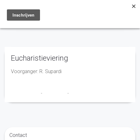
Toggle
navigation
Eucharistieviering
Voorganger: R. Supardi
Marry en Trudy
-
28 april 2021
-
No Comments
Contact