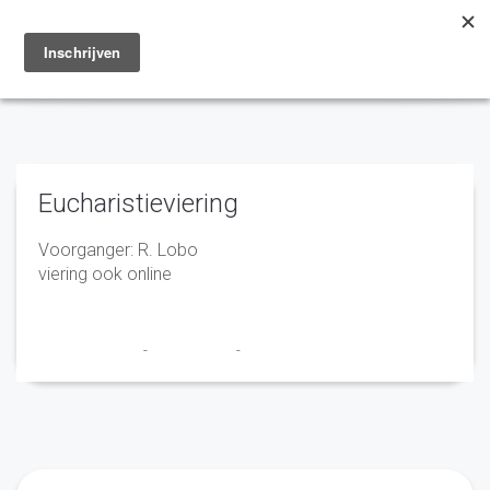
Toggle
navigation
Eucharistieviering
Voorganger: R. Lobo
viering ook online
Marry en Trudy
-
28 april 2021
-
No Comments