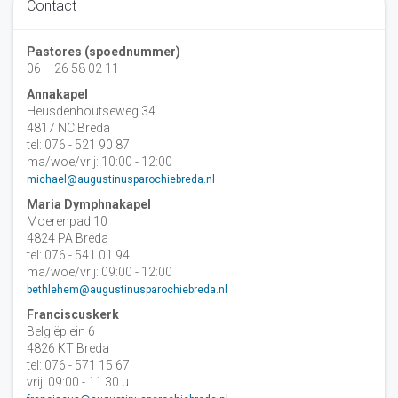
Contact
Pastores (spoednummer)
06 – 26 58 02 11
Annakapel
Heusdenhoutseweg 34
4817 NC Breda
tel: 076 - 521 90 87
ma/woe/vrij: 10:00 - 12:00
michael@augustinusparochiebreda.nl
Maria Dymphnakapel
Moerenpad 10
4824 PA Breda
tel: 076 - 541 01 94
ma/woe/vrij: 09:00 - 12:00
bethlehem@augustinusparochiebreda.nl
Franciscuskerk
Belgiëplein 6
4826 KT Breda
tel: 076 - 571 15 67
vrij: 09:00 - 11.30 u