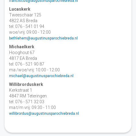
franciscus@augustinusparochiebreda.nl
Lucaskerk
Tweeschaar 125
4822 AS Breda
tel: 076 - 541 01 94
woe/vrij: 09:00 - 12:00
bethlehem@augustinusparochiebreda.nl
Michaelkerk
Hooghout 67
4817 EA Breda
tel: 076 - 521 90 87
ma /woe/vrij: 10:00 - 12:00
michael@augustinusparochiebreda.nl
Willibrorduskerk
Kerkstraat 1
4847 RM Teteringen
tel: 076 - 571 32 03
ma t/m vrij: 09:30 - 11:00
willibrordus@augustinusparochiebreda.nl