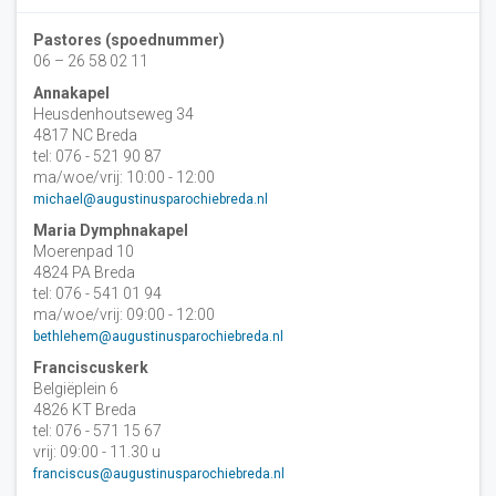
Pastores (spoednummer)
06 – 26 58 02 11
Annakapel
Heusdenhoutseweg 34
4817 NC Breda
tel: 076 - 521 90 87
ma/woe/vrij: 10:00 - 12:00
michael@augustinusparochiebreda.nl
Maria Dymphnakapel
Moerenpad 10
4824 PA Breda
tel: 076 - 541 01 94
ma/woe/vrij: 09:00 - 12:00
bethlehem@augustinusparochiebreda.nl
Franciscuskerk
Belgiëplein 6
4826 KT Breda
tel: 076 - 571 15 67
vrij: 09:00 - 11.30 u
franciscus@augustinusparochiebreda.nl