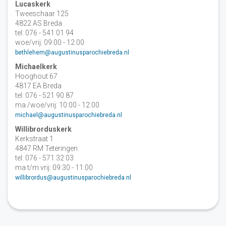
Lucaskerk
Tweeschaar 125
4822 AS Breda
tel: 076 - 541 01 94
woe/vrij: 09:00 - 12:00
bethlehem@augustinusparochiebreda.nl
Michaelkerk
Hooghout 67
4817 EA Breda
tel: 076 - 521 90 87
ma /woe/vrij: 10:00 - 12:00
michael@augustinusparochiebreda.nl
Willibrorduskerk
Kerkstraat 1
4847 RM Teteringen
tel: 076 - 571 32 03
ma t/m vrij: 09:30 - 11:00
willibrordus@augustinusparochiebreda.nl