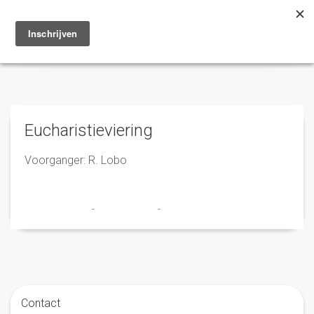
Toggle
navigation
Eucharistieviering
Voorganger: R. Lobo
Marry en Trudy
-
25 maart 2021
-
No Comments
Contact