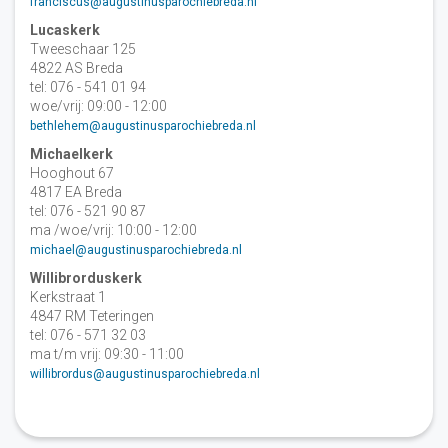
franciscus@augustinusparochiebreda.nl
Lucaskerk
Tweeschaar 125
4822 AS Breda
tel: 076 - 541 01 94
woe/vrij: 09:00 - 12:00
bethlehem@augustinusparochiebreda.nl
Michaelkerk
Hooghout 67
4817 EA Breda
tel: 076 - 521 90 87
ma /woe/vrij: 10:00 - 12:00
michael@augustinusparochiebreda.nl
Willibrorduskerk
Kerkstraat 1
4847 RM Teteringen
tel: 076 - 571 32 03
ma t/m vrij: 09:30 - 11:00
willibrordus@augustinusparochiebreda.nl