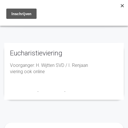
Toggle
navigation
Eucharistieviering
Voorganger: H. Wijtten SVD / I. Renjaan
viering ook online
Marry en Trudy
-
25 maart 2021
-
No Comments