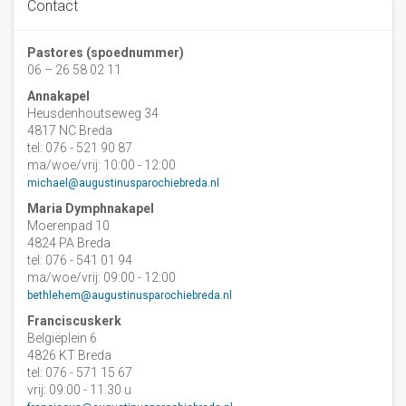
Contact
Pastores (spoednummer)
06 – 26 58 02 11
Annakapel
Heusdenhoutseweg 34
4817 NC Breda
tel: 076 - 521 90 87
ma/woe/vrij: 10:00 - 12:00
michael@augustinusparochiebreda.nl
Maria Dymphnakapel
Moerenpad 10
4824 PA Breda
tel: 076 - 541 01 94
ma/woe/vrij: 09:00 - 12:00
bethlehem@augustinusparochiebreda.nl
Franciscuskerk
Belgiëplein 6
4826 KT Breda
tel: 076 - 571 15 67
vrij: 09:00 - 11.30 u