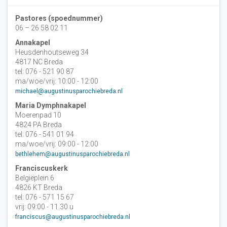
Pastores (spoednummer)
06 – 26 58 02 11
Annakapel
Heusdenhoutseweg 34
4817 NC Breda
tel: 076 - 521 90 87
ma/woe/vrij: 10:00 - 12:00
michael@augustinusparochiebreda.nl
Maria Dymphnakapel
Moerenpad 10
4824 PA Breda
tel: 076 - 541 01 94
ma/woe/vrij: 09:00 - 12:00
bethlehem@augustinusparochiebreda.nl
Franciscuskerk
Belgiëplein 6
4826 KT Breda
tel: 076 - 571 15 67
vrij: 09:00 - 11.30 u
franciscus@augustinusparochiebreda.nl