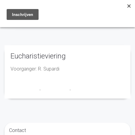
Toggle
navigation
Eucharistieviering
Voorganger: R. Supardi
Marry en Trudy
-
16 januari 2020
-
No Comments
Contact