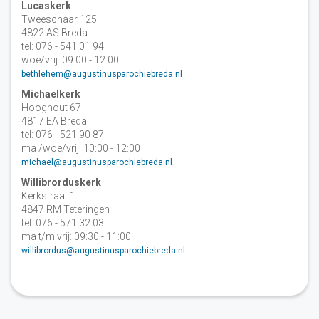
Lucaskerk
Tweeschaar 125
4822 AS Breda
tel: 076 - 541 01 94
woe/vrij: 09:00 - 12:00
bethlehem@augustinusparochiebreda.nl
Michaelkerk
Hooghout 67
4817 EA Breda
tel: 076 - 521 90 87
ma /woe/vrij: 10:00 - 12:00
michael@augustinusparochiebreda.nl
Willibrorduskerk
Kerkstraat 1
4847 RM Teteringen
tel: 076 - 571 32 03
ma t/m vrij: 09:30 - 11:00
willibrordus@augustinusparochiebreda.nl