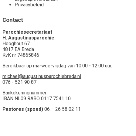
Privacybeleid
Contact
Parochiesecretariaat
H. Augustinusparochie:
Hooghout 67
4817 EA Breda
KvK nr 74865846
Bereikbaar op ma-woe-vrijdag van 10.00 - 12.00 uur.
michael@augustinusparochiebreda.nl
076 - 521 90 87
Bankekeningnummer:
IBAN NL09 RABO 0117 7541 10
Pastores (spoed)
06 – 26 58 02 11