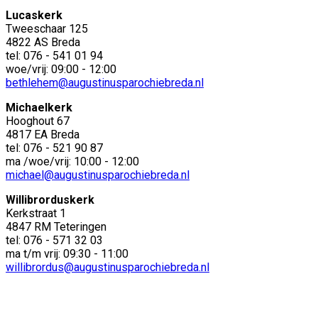
Lucaskerk
Tweeschaar 125
4822 AS Breda
tel: 076 - 541 01 94
woe/vrij: 09:00 - 12:00
bethlehem@augustinusparochiebreda.nl
Michaelkerk
Hooghout 67
4817 EA Breda
tel: 076 - 521 90 87
ma /woe/vrij: 10:00 - 12:00
michael@augustinusparochiebreda.nl
Willibrorduskerk
Kerkstraat 1
4847 RM Teteringen
tel: 076 - 571 32 03
ma t/m vrij: 09:30 - 11:00
willibrordus@augustinusparochiebreda.nl