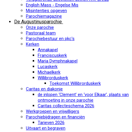
English Mass - Engelse Mis
Misintenties opgeven
Parochiemagazine
De Augustinusparochie
Onze parochie
Pastoraal team
Parochiebestuur en pkc's
Kerken
Annakapel
Franciscuskerk
Maria Dymphnakapel
Lucaskerk
Michaelkerk
Willibrorduskerk
Toekomst Willibrorduskerk
Caritas en diakonie
de inlopen ‘Clement’ en ‘voor Elkaar’, plaats van
ontmoeting in onze parochie
Caritas collecteschema 2026
Werkgroepen en vrijwilligers
Parochiebijdragen en financiën
Tarieven 2026
Uitvaart en begraven