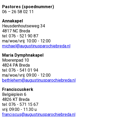
Pastores (spoednummer)
06 – 26 58 02 11
Annakapel
Heusdenhoutseweg 34
4817 NC Breda
tel: 076 - 521 90 87
ma/woe/vrij: 10:00 - 12:00
michael@augustinusparochiebreda.nl
Maria Dymphnakapel
Moerenpad 10
4824 PA Breda
tel: 076 - 541 01 94
ma/woe/vrij: 09:00 - 12:00
bethlehem@augustinusparochiebreda.nl
Franciscuskerk
Belgiëplein 6
4826 KT Breda
tel: 076 - 571 15 67
vrij: 09:00 - 11.30 u
franciscus@augustinusparochiebreda.nl