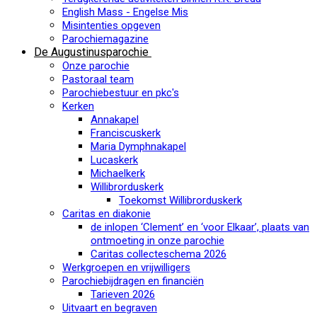
English Mass - Engelse Mis
Misintenties opgeven
Parochiemagazine
De Augustinusparochie
Onze parochie
Pastoraal team
Parochiebestuur en pkc's
Kerken
Annakapel
Franciscuskerk
Maria Dymphnakapel
Lucaskerk
Michaelkerk
Willibrorduskerk
Toekomst Willibrorduskerk
Caritas en diakonie
de inlopen ‘Clement’ en ‘voor Elkaar’, plaats van
ontmoeting in onze parochie
Caritas collecteschema 2026
Werkgroepen en vrijwilligers
Parochiebijdragen en financiën
Tarieven 2026
Uitvaart en begraven