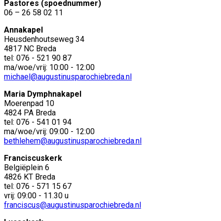
Pastores (spoednummer)
06 – 26 58 02 11
Annakapel
Heusdenhoutseweg 34
4817 NC Breda
tel: 076 - 521 90 87
ma/woe/vrij: 10:00 - 12:00
michael@augustinusparochiebreda.nl
Maria Dymphnakapel
Moerenpad 10
4824 PA Breda
tel: 076 - 541 01 94
ma/woe/vrij: 09:00 - 12:00
bethlehem@augustinusparochiebreda.nl
Franciscuskerk
Belgiëplein 6
4826 KT Breda
tel: 076 - 571 15 67
vrij: 09:00 - 11.30 u
franciscus@augustinusparochiebreda.nl