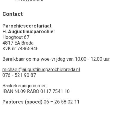
Contact
Parochiesecretariaat
H. Augustinusparochie:
Hooghout 67
4817 EA Breda
KvK nr 74865846
Bereikbaar op ma-woe-vrijdag van 10.00 - 12.00 uur.
michael@augustinusparochiebreda.nl
076 - 521 90 87
Bankekeningnummer:
IBAN NL09 RABO 0117 7541 10
Pastores (spoed)
06 – 26 58 02 11