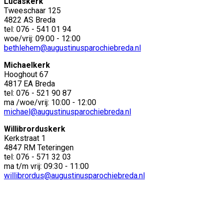
Lucaskerk
Tweeschaar 125
4822 AS Breda
tel: 076 - 541 01 94
woe/vrij: 09:00 - 12:00
bethlehem@augustinusparochiebreda.nl
Michaelkerk
Hooghout 67
4817 EA Breda
tel: 076 - 521 90 87
ma /woe/vrij: 10:00 - 12:00
michael@augustinusparochiebreda.nl
Willibrorduskerk
Kerkstraat 1
4847 RM Teteringen
tel: 076 - 571 32 03
ma t/m vrij: 09:30 - 11:00
willibrordus@augustinusparochiebreda.nl