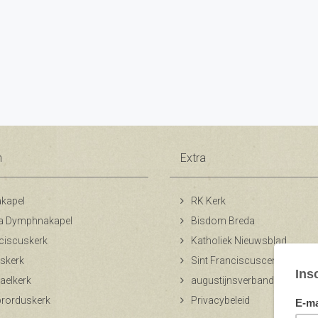
n
Extra
kapel
RK Kerk
a Dymphnakapel
Bisdom Breda
ciscuskerk
Katholiek Nieuwsblad
skerk
Sint Franciscuscentrum
aelkerk
augustijnsverband.nl
ibrorduskerk
Privacybeleid