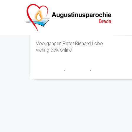
Eucharistieviering
Voorganger: Pater Richard Lobo
viering ook online
Marry en Trudy
-
2 maart 2021
-
No Comments