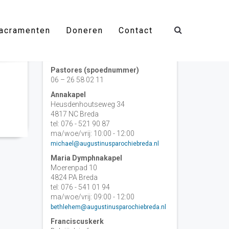
acramenten
Doneren
Contact
Contact
Pastores (spoednummer)
06 – 26 58 02 11
Annakapel
Heusdenhoutseweg 34
4817 NC Breda
tel: 076 - 521 90 87
ma/woe/vrij: 10:00 - 12:00
michael@augustinusparochiebreda.nl
Maria Dymphnakapel
Moerenpad 10
4824 PA Breda
tel: 076 - 541 01 94
ma/woe/vrij: 09:00 - 12:00
bethlehem@augustinusparochiebreda.nl
Franciscuskerk