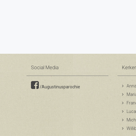
Social Media
Kerke
Anna
/Augustinusparochie
Mari
Fran
Luca
Mich
Will