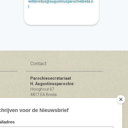
willibrordus@augustinusparochiebreda.n
l
Contact
Parochiesecretariaat
H. Augustinusparochie:
Hooghout 67
4817 EA Breda
KvK nr 74865846
Bereikbaar op ma-woe-vrijdag van
10.00 - 12.00 uur.
michael@augustinusparochiebreda.nl
076 - 521 90 87