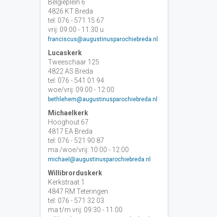
Belgiëplein 6
4826 KT Breda
tel: 076 - 571 15 67
vrij: 09:00 - 11.30 u
franciscus@augustinusparochiebreda.nl
Lucaskerk
Tweeschaar 125
4822 AS Breda
tel: 076 - 541 01 94
woe/vrij: 09:00 - 12:00
bethlehem@augustinusparochiebreda.nl
Michaelkerk
Hooghout 67
4817 EA Breda
tel: 076 - 521 90 87
ma /woe/vrij: 10:00 - 12:00
michael@augustinusparochiebreda.nl
Willibrorduskerk
Kerkstraat 1
4847 RM Teteringen
tel: 076 - 571 32 03
ma t/m vrij: 09:30 - 11:00