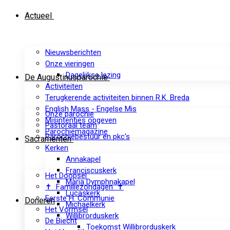
Actueel
Nieuwsberichten
Onze vieringen
Dagelijkse lezing
De Augustinusparochie
Activiteiten
Terugkerende activiteiten binnen R.K. Breda
English Mass - Engelse Mis
Onze parochie
Misintenties opgeven
Pastoraal team
Parochiemagazine
Parochiebestuur en pkc's
Sacramenten
Kerken
Annakapel
Franciscuskerk
Het Doopsel
Maria Dymphnakapel
✝ Familiezondagen ✝
Lucaskerk
Eerste H. Communie
Doneren
Michaelkerk
Het Vormsel
Willibrorduskerk
De Biecht
Toekomst Willibrorduskerk