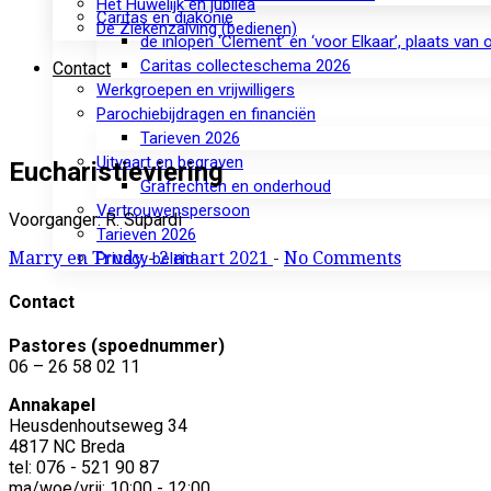
Het Huwelijk en jubilea
Caritas en diakonie
De Ziekenzalving (bedienen)
de inlopen ‘Clement’ en ‘voor Elkaar’, plaats van
Caritas collecteschema 2026
Contact
Werkgroepen en vrijwilligers
Parochiebijdragen en financiën
Tarieven 2026
Uitvaart en begraven
Eucharistieviering
Grafrechten en onderhoud
Vertrouwenspersoon
Voorganger: R. Supardi
Tarieven 2026
Marry en Trudy
-
2 maart 2021
-
No Comments
Privacy beleid
Contact
Pastores (spoednummer)
06 – 26 58 02 11
Annakapel
Heusdenhoutseweg 34
4817 NC Breda
tel: 076 - 521 90 87
ma/woe/vrij: 10:00 - 12:00