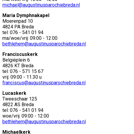
michael@augustinusparochiebreda.nl
Maria Dymphnakapel
Moerenpad 10
4824 PA Breda
tel: 076 - 541 01 94
ma/woe/vrij: 09:00 - 12:00
bethlehem@augustinusparochiebreda.nl
Franciscuskerk
Belgiëplein 6
4826 KT Breda
tel: 076 - 571 15 67
vrij: 09:00 - 11.30 u
franciscus@augustinusparochiebreda.nl
Lucaskerk
Tweeschaar 125
4822 AS Breda
tel: 076 - 541 01 94
woe/vrij: 09:00 - 12:00
bethlehem@augustinusparochiebreda.nl
Michaelkerk