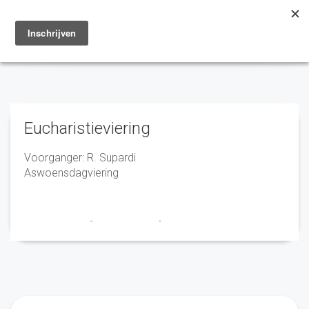
Toggle
navigation
Eucharistieviering
Voorganger: R. Supardi
Aswoensdagviering
Marry en Trudy
-
1 februari 2021
-
No Comments