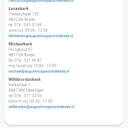
franciscus@augustinusparochiebreda.nl
Lucaskerk
Tweeschaar 125
4822 AS Breda
tel: 076 - 541 01 94
woe/vrij: 09:00 - 12:00
bethlehem@augustinusparochiebreda.nl
Michaelkerk
Hooghout 67
4817 EA Breda
tel: 076 - 521 90 87
ma /woe/vrij: 10:00 - 12:00
michael@augustinusparochiebreda.nl
Willibrorduskerk
Kerkstraat 1
4847 RM Teteringen
tel: 076 - 571 32 03
ma t/m vrij: 09:30 - 11:00
willibrordus@augustinusparochiebreda.nl