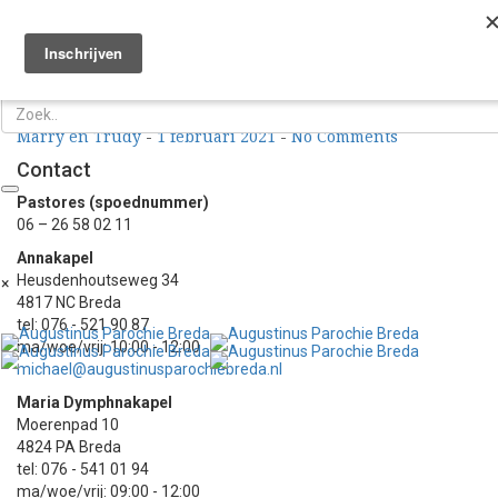
Eucharistieviering
T
n
Voorganger: R. Supardi
Engelstalige viering
Marry en Trudy
-
1 februari 2021
-
No Comments
Contact
Pastores (spoednummer)
06 – 26 58 02 11
Annakapel
Heusdenhoutseweg 34
×
4817 NC Breda
tel: 076 - 521 90 87
ma/woe/vrij: 10:00 - 12:00
michael@augustinusparochiebreda.nl
Maria Dymphnakapel
Moerenpad 10
4824 PA Breda
tel: 076 - 541 01 94
ma/woe/vrij: 09:00 - 12:00