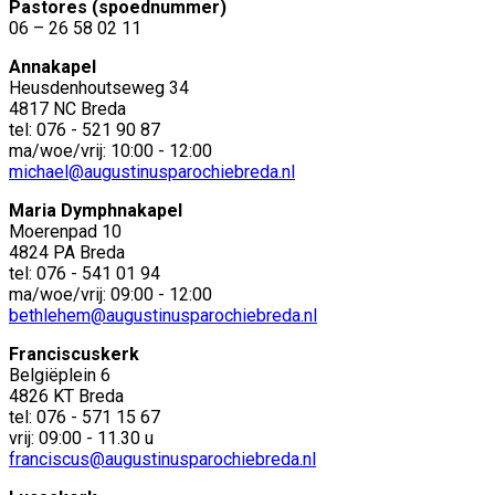
Pastores (spoednummer)
06 – 26 58 02 11
Annakapel
Heusdenhoutseweg 34
4817 NC Breda
tel: 076 - 521 90 87
ma/woe/vrij: 10:00 - 12:00
michael@augustinusparochiebreda.nl
Maria Dymphnakapel
Moerenpad 10
4824 PA Breda
tel: 076 - 541 01 94
ma/woe/vrij: 09:00 - 12:00
bethlehem@augustinusparochiebreda.nl
Franciscuskerk
Belgiëplein 6
4826 KT Breda
tel: 076 - 571 15 67
vrij: 09:00 - 11.30 u
franciscus@augustinusparochiebreda.nl