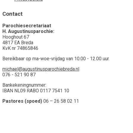
Contact
Parochiesecretariaat
H. Augustinusparochie:
Hooghout 67
4817 EA Breda
KvK nr 74865846
Bereikbaar op ma-woe-vrijdag van 10.00 - 12.00 uur.
michael@augustinusparochiebreda.nl
076 - 521 90 87
Bankekeningnummer:
IBAN NL09 RABO 0117 7541 10
Pastores (spoed)
06 – 26 58 02 11