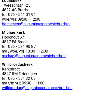
Lucaskerk
Tweeschaar 125
4822 AS Breda
tel: 076 - 541 01 94
woe/vrij: 09:00 - 12:00
bethlehem@augustinusparochiebreda.nl
Michaelkerk
Hooghout 67
4817 EA Breda
tel: 076 - 521 90 87
ma /woe/vrij: 10:00 - 12:00
michael@augustinusparochiebreda.nl
Willibrorduskerk
Kerkstraat 1
4847 RM Teteringen
tel: 076 - 571 32 03
ma t/m vrij: 09:30 - 11:00
willibrordus@augustinusparochiebreda.nl