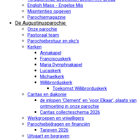
English Mass - Engelse Mis
Misintenties opgeven
Parochiemagazine
De Augustinusparochie
Onze parochie
Pastoraal team
Parochiebestuur en pkc's
Kerken
Annakapel
Franciscuskerk
Maria Dymphnakapel
Lucaskerk
Michaelkerk
Willibrorduskerk
Toekomst Willibrorduskerk
Caritas en diakonie
de inlopen ‘Clement’ en ‘voor Elkaar’, plaats van
ontmoeting in onze parochie
Caritas collecteschema 2026
Werkgroepen en vrijwilligers
Parochiebijdragen en financiën
Tarieven 2026
Uitvaart en begraven