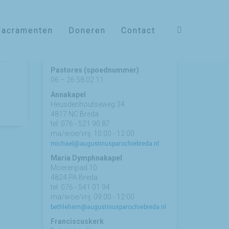
Sacramenten
Doneren
Contact
Contact
Pastores (spoednummer)
06 – 26 58 02 11
Annakapel
Heusdenhoutseweg 34
4817 NC Breda
tel: 076 - 521 90 87
ma/woe/vrij: 10:00 - 12:00
michael@augustinusparochiebreda.nl
Maria Dymphnakapel
Moerenpad 10
4824 PA Breda
tel: 076 - 541 01 94
ma/woe/vrij: 09:00 - 12:00
bethlehem@augustinusparochiebreda.nl
Franciscuskerk