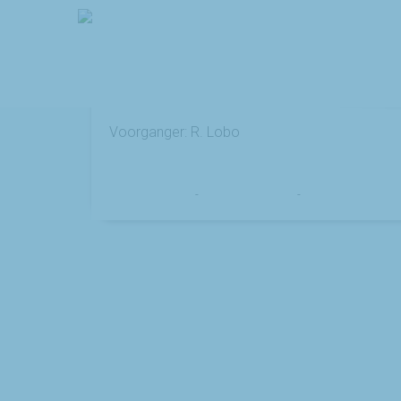
Eucharistieviering
Voorganger: R. Lobo
Marry en Trudy
-
28 december 2020
-
No Comments