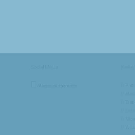
Social Media
Kerke
Anna
/Augustinusparochie
Mari
Fran
Luca
Mich
Will