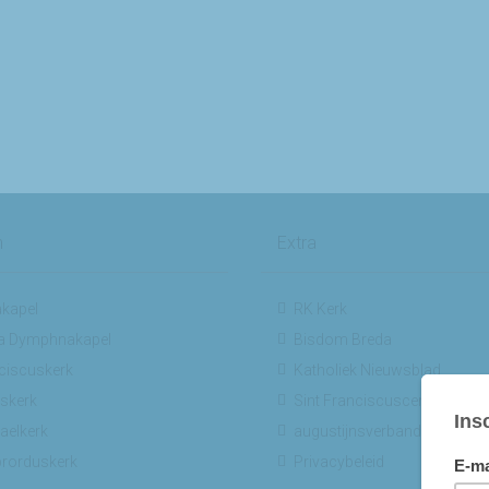
n
Extra
kapel
RK Kerk
a Dymphnakapel
Bisdom Breda
ciscuskerk
Katholiek Nieuwsblad
skerk
Sint Franciscuscentrum
aelkerk
augustijnsverband.nl
ibrorduskerk
Privacybeleid