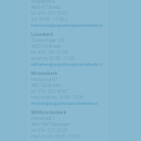
Belgiëplein 6
4826 KT Breda
tel: 076 - 571 15 67
vrij: 09:00 - 11.30 u
franciscus@augustinusparochiebreda.nl
Lucaskerk
Tweeschaar 125
4822 AS Breda
tel: 076 - 541 01 94
woe/vrij: 09:00 - 12:00
bethlehem@augustinusparochiebreda.nl
Michaelkerk
Hooghout 67
4817 EA Breda
tel: 076 - 521 90 87
ma /woe/vrij: 10:00 - 12:00
michael@augustinusparochiebreda.nl
Willibrorduskerk
Kerkstraat 1
4847 RM Teteringen
tel: 076 - 571 32 03
ma t/m vrij: 09:30 - 11:00