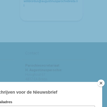
willibrordus@augustinusparochiebreda.n
l
Contact
Parochiesecretariaat
H. Augustinusparochie:
Hooghout 67
4817 EA Breda
KvK nr 74865846
Bereikbaar op ma-woe-vrijdag van
10.00 - 12.00 uur.
michael@augustinusparochiebreda.nl
076 - 521 90 87