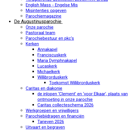
English Mass - Engelse Mis
Misintenties opgeven
Parochiemagazine
De Augustinusparochie
Onze parochie
Pastoraal team
Parochiebestuur en pkc's
Kerken
Annakapel
Franciscuskerk
Maria Dymphnakapel
Lucaskerk
Michaelkerk
Willibrorduskerk
Toekomst Willibrorduskerk
Caritas en diakonie
de inlopen ‘Clement’ en ‘voor Elkaar’, plaats van
ontmoeting in onze parochie
Caritas collecteschema 2026
Werkgroepen en vrijwilligers
Parochiebijdragen en financiën
Tarieven 2026
Uitvaart en begraven