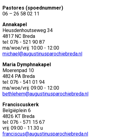
Pastores (spoednummer)
06 – 26 58 02 11
Annakapel
Heusdenhoutseweg 34
4817 NC Breda
tel: 076 - 521 90 87
ma/woe/vrij: 10:00 - 12:00
michael@augustinusparochiebreda.nl
Maria Dymphnakapel
Moerenpad 10
4824 PA Breda
tel: 076 - 541 01 94
ma/woe/vrij: 09:00 - 12:00
bethlehem@augustinusparochiebreda.nl
Franciscuskerk
Belgiëplein 6
4826 KT Breda
tel: 076 - 571 15 67
vrij: 09:00 - 11.30 u
franciscus@augustinusparochiebreda.nl