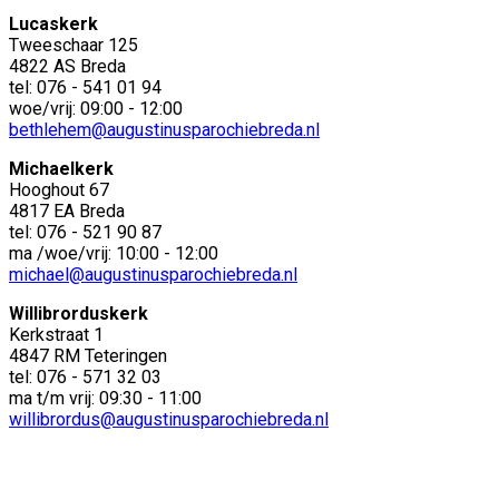
Lucaskerk
Tweeschaar 125
4822 AS Breda
tel: 076 - 541 01 94
woe/vrij: 09:00 - 12:00
bethlehem@augustinusparochiebreda.nl
Michaelkerk
Hooghout 67
4817 EA Breda
tel: 076 - 521 90 87
ma /woe/vrij: 10:00 - 12:00
michael@augustinusparochiebreda.nl
Willibrorduskerk
Kerkstraat 1
4847 RM Teteringen
tel: 076 - 571 32 03
ma t/m vrij: 09:30 - 11:00
willibrordus@augustinusparochiebreda.nl