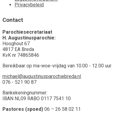
Privacybeleid
Contact
Parochiesecretariaat
H. Augustinusparochie:
Hooghout 67
4817 EA Breda
KvK nr 74865846
Bereikbaar op ma-woe-vrijdag van 10.00 - 12.00 uur.
michael@augustinusparochiebreda.nl
076 - 521 90 87
Bankekeningnummer:
IBAN NL09 RABO 0117 7541 10
Pastores (spoed)
06 – 26 58 02 11