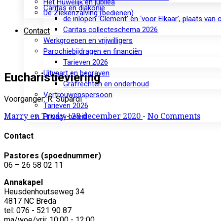
Het Huwelijk en jubilea
Caritas en diakonie
De Ziekenzalving (bedienen)
de inlopen ‘Clement’ en ‘voor Elkaar’, plaats van
Caritas collecteschema 2026
Contact
Werkgroepen en vrijwilligers
Parochiebijdragen en financiën
Tarieven 2026
Uitvaart en begraven
Eucharistieviering
Grafrechten en onderhoud
Vertrouwenspersoon
Voorganger: R. Supardi
Tarieven 2026
Marry en Trudy
-
28 december 2020
-
No Comments
Privacy beleid
Contact
Pastores (spoednummer)
06 – 26 58 02 11
Annakapel
Heusdenhoutseweg 34
4817 NC Breda
tel: 076 - 521 90 87
ma/woe/vrij: 10:00 - 12:00