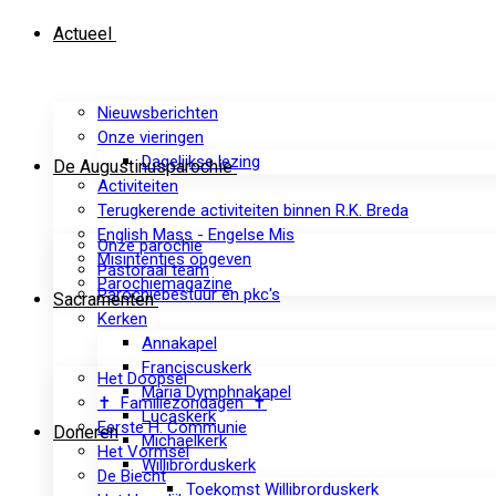
Actueel
Nieuwsberichten
Onze vieringen
Dagelijkse lezing
De Augustinusparochie
Activiteiten
Terugkerende activiteiten binnen R.K. Breda
English Mass - Engelse Mis
Onze parochie
Misintenties opgeven
Pastoraal team
Parochiemagazine
Parochiebestuur en pkc's
Sacramenten
Kerken
Annakapel
Franciscuskerk
Het Doopsel
Maria Dymphnakapel
✝ Familiezondagen ✝
Lucaskerk
Eerste H. Communie
Doneren
Michaelkerk
Het Vormsel
Willibrorduskerk
De Biecht
Toekomst Willibrorduskerk