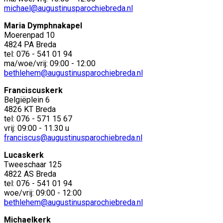
michael@augustinusparochiebreda.nl
Maria Dymphnakapel
Moerenpad 10
4824 PA Breda
tel: 076 - 541 01 94
ma/woe/vrij: 09:00 - 12:00
bethlehem@augustinusparochiebreda.nl
Franciscuskerk
Belgiëplein 6
4826 KT Breda
tel: 076 - 571 15 67
vrij: 09:00 - 11.30 u
franciscus@augustinusparochiebreda.nl
Lucaskerk
Tweeschaar 125
4822 AS Breda
tel: 076 - 541 01 94
woe/vrij: 09:00 - 12:00
bethlehem@augustinusparochiebreda.nl
Michaelkerk