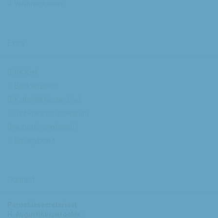
Willibrorduskerk
Extra
RK Kerk
Bisdom Breda
Katholiek Nieuwsblad
Sint Franciscuscentrum
augustijnsverband.nl
Privacybeleid
Contact
Parochiesecretariaat
H. Augustinusparochie: