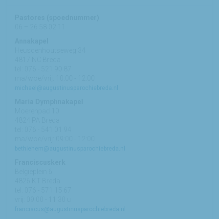
Pastores (spoednummer)
06 – 26 58 02 11
Annakapel
Heusdenhoutseweg 34
4817 NC Breda
tel: 076 - 521 90 87
ma/woe/vrij: 10:00 - 12:00
michael@augustinusparochiebreda.nl
Maria Dymphnakapel
Moerenpad 10
4824 PA Breda
tel: 076 - 541 01 94
ma/woe/vrij: 09:00 - 12:00
bethlehem@augustinusparochiebreda.nl
Franciscuskerk
Belgiëplein 6
4826 KT Breda
tel: 076 - 571 15 67
vrij: 09:00 - 11.30 u
franciscus@augustinusparochiebreda.nl