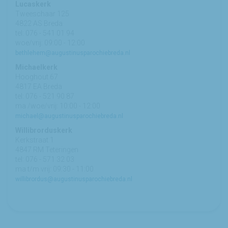
Lucaskerk
Tweeschaar 125
4822 AS Breda
tel: 076 - 541 01 94
woe/vrij: 09:00 - 12:00
bethlehem@augustinusparochiebreda.nl
Michaelkerk
Hooghout 67
4817 EA Breda
tel: 076 - 521 90 87
ma /woe/vrij: 10:00 - 12:00
michael@augustinusparochiebreda.nl
Willibrorduskerk
Kerkstraat 1
4847 RM Teteringen
tel: 076 - 571 32 03
ma t/m vrij: 09:30 - 11:00
willibrordus@augustinusparochiebreda.nl