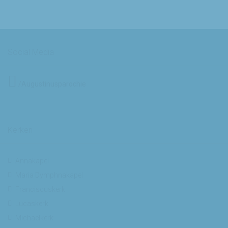
Social Media
/Augustinusparochie
Kerken
Annakapel
Maria Dymphnakapel
Franciscuskerk
Lucaskerk
Michaelkerk