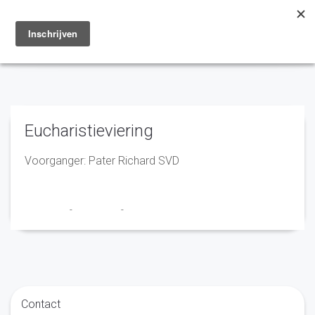
Toggle
navigation
Eucharistieviering
Voorganger: Pater Richard SVD
Franciscus
-
1 juni 2026
-
No Comments
Contact