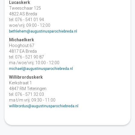
Lucaskerk
Tweeschaar 125
4822 AS Breda
tel: 076 - 541 01 94
woe/vrij: 09:00 - 12:00
bethlehem@augustinusparochiebreda.nl
Michaelkerk
Hooghout 67
4817 EA Breda
tel: 076 - 521 90 87
ma /woe/vrij: 10:00 - 12:00
michael@augustinusparochiebreda.nl
Willibrorduskerk
Kerkstraat 1
4847 RM Teteringen
tel: 076 - 571 32 03
ma t/m vrij: 09:30 - 11:00
willibrordus@augustinusparochiebreda.nl