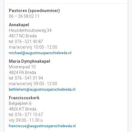
Pastores (spoednummer)
06 – 26 58 02 11
Annakapel
Heusdenhoutseweg 34
4817 NC Breda
tel: 076 - 521 90 87
ma/woe/vrij: 10:00 - 12:00
michael@augustinusparochiebreda.nl
Maria Dymphnakapel
Moerenpad 10
4824 PA Breda
tel: 076 - 541 01 94
ma/woe/vrij: 09:00 - 12:00
bethlehem@augustinusparochiebreda.nl
Franciscuskerk
Belgiëplein 6
4826 KT Breda
tel: 076 - 571 15 67
vrij: 09:00 - 11.30 u
franciscus@augustinusparochiebreda.nl