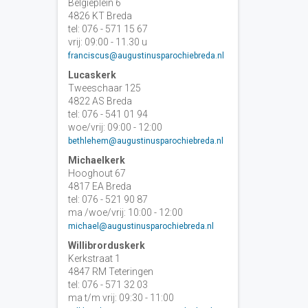
Belgiëplein 6
4826 KT Breda
tel: 076 - 571 15 67
vrij: 09:00 - 11.30 u
franciscus@augustinusparochiebreda.nl
Lucaskerk
Tweeschaar 125
4822 AS Breda
tel: 076 - 541 01 94
woe/vrij: 09:00 - 12:00
bethlehem@augustinusparochiebreda.nl
Michaelkerk
Hooghout 67
4817 EA Breda
tel: 076 - 521 90 87
ma /woe/vrij: 10:00 - 12:00
michael@augustinusparochiebreda.nl
Willibrorduskerk
Kerkstraat 1
4847 RM Teteringen
tel: 076 - 571 32 03
ma t/m vrij: 09:30 - 11:00