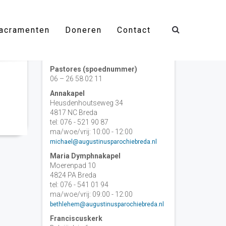
acramenten
Doneren
Contact
Contact
Pastores (spoednummer)
06 – 26 58 02 11
Annakapel
Heusdenhoutseweg 34
4817 NC Breda
tel: 076 - 521 90 87
ma/woe/vrij: 10:00 - 12:00
michael@augustinusparochiebreda.nl
Maria Dymphnakapel
Moerenpad 10
4824 PA Breda
tel: 076 - 541 01 94
ma/woe/vrij: 09:00 - 12:00
bethlehem@augustinusparochiebreda.nl
Franciscuskerk