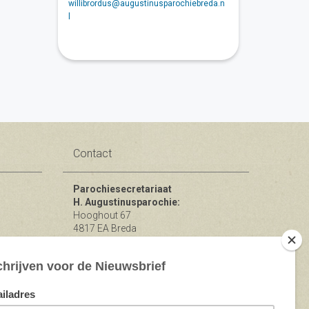
willibrordus@augustinusparochiebreda.n
l
Contact
Parochiesecretariaat
H. Augustinusparochie:
Hooghout 67
4817 EA Breda
KvK nr 74865846
Bereikbaar op ma-woe-vrijdag van
10.00 - 12.00 uur.
michael@augustinusparochiebreda.nl
076 - 521 90 87