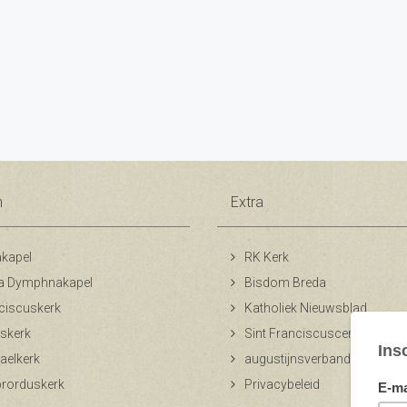
n
Extra
kapel
RK Kerk
a Dymphnakapel
Bisdom Breda
ciscuskerk
Katholiek Nieuwsblad
skerk
Sint Franciscuscentrum
aelkerk
augustijnsverband.nl
ibrorduskerk
Privacybeleid