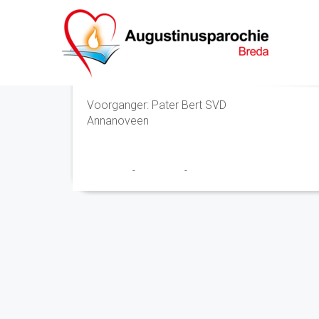
Eucharistieviering
Voorganger: Pater Bert SVD
Annanoveen
Franciscus
-
1 juni 2026
-
No Comments