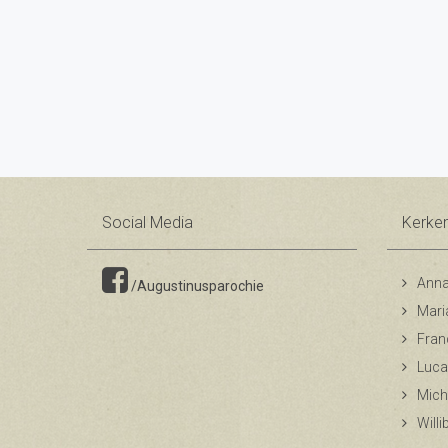
Social Media
Kerke
Anna
/Augustinusparochie
Mari
Fran
Luca
Mich
Will