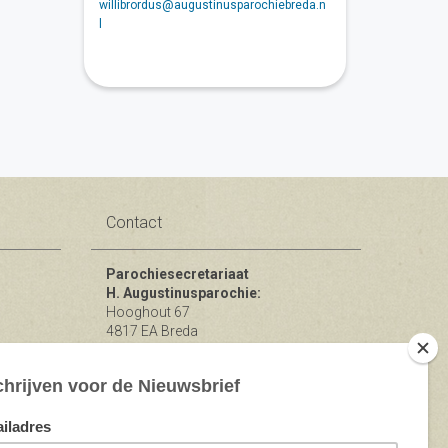
willibrordus@augustinusparochiebreda.n
l
Contact
Parochiesecretariaat
H. Augustinusparochie:
Hooghout 67
4817 EA Breda
KvK nr 74865846
Bereikbaar op ma-woe-vrijdag van
10.00 - 12.00 uur.
michael@augustinusparochiebreda.nl
076 - 521 90 87