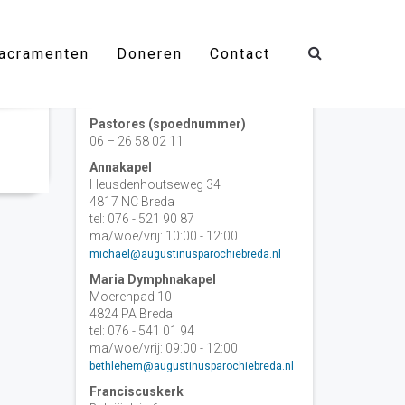
acramenten
Doneren
Contact
Contact
Pastores (spoednummer)
06 – 26 58 02 11
Annakapel
Heusdenhoutseweg 34
4817 NC Breda
tel: 076 - 521 90 87
ma/woe/vrij: 10:00 - 12:00
michael@augustinusparochiebreda.nl
Maria Dymphnakapel
Moerenpad 10
4824 PA Breda
tel: 076 - 541 01 94
ma/woe/vrij: 09:00 - 12:00
bethlehem@augustinusparochiebreda.nl
Franciscuskerk