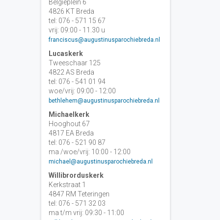
Belgiëplein 6
4826 KT Breda
tel: 076 - 571 15 67
vrij: 09:00 - 11.30 u
franciscus@augustinusparochiebreda.nl
Lucaskerk
Tweeschaar 125
4822 AS Breda
tel: 076 - 541 01 94
woe/vrij: 09:00 - 12:00
bethlehem@augustinusparochiebreda.nl
Michaelkerk
Hooghout 67
4817 EA Breda
tel: 076 - 521 90 87
ma /woe/vrij: 10:00 - 12:00
michael@augustinusparochiebreda.nl
Willibrorduskerk
Kerkstraat 1
4847 RM Teteringen
tel: 076 - 571 32 03
ma t/m vrij: 09:30 - 11:00