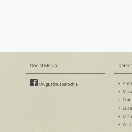
Social Media
Kerke
Anna
/Augustinusparochie
Mari
Fran
Luca
Mich
Will