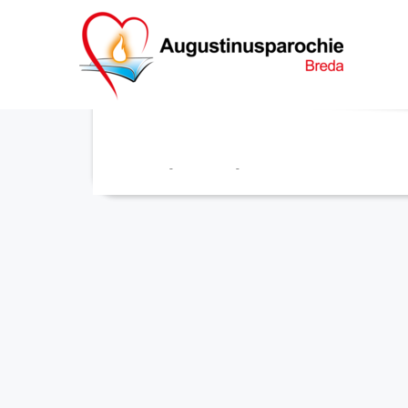
Eucharistieviering
Franciscus
-
1 juni 2026
-
No Comments