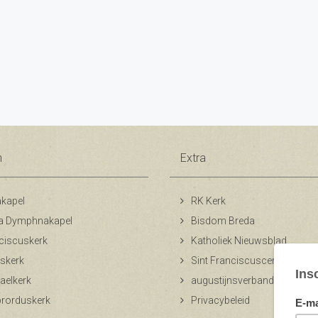
n
Extra
kapel
RK Kerk
a Dymphnakapel
Bisdom Breda
ciscuskerk
Katholiek Nieuwsblad
skerk
Sint Franciscuscentrum
aelkerk
augustijnsverband.nl
ibrorduskerk
Privacybeleid