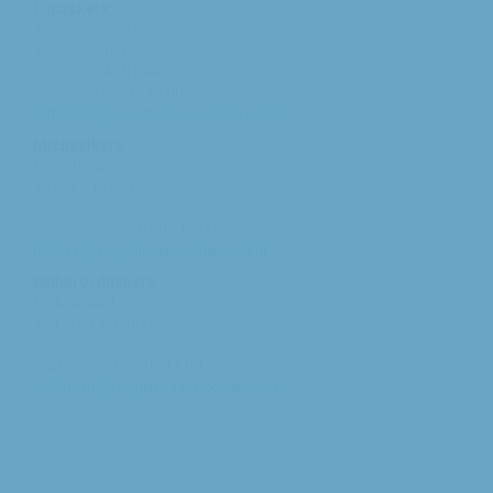
Lucaskerk
Tweeschaar 125
4822 AS Breda
tel: 076 - 541 01 94
woe/vrij: 09:00 - 12:00
bethlehem@augustinusparochiebreda.nl
Michaelkerk
Hooghout 67
4817 EA Breda
tel: 076 - 521 90 87
ma /woe/vrij: 10:00 - 12:00
michael@augustinusparochiebreda.nl
Willibrorduskerk
Kerkstraat 1
4847 RM Teteringen
tel: 076 - 571 32 03
ma t/m vrij: 09:30 - 11:00
willibrordus@augustinusparochiebreda.nl