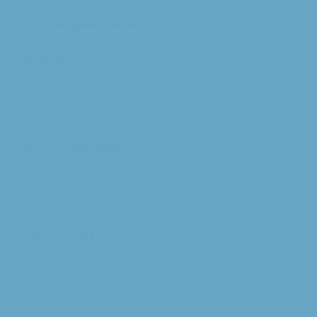
Pastores (spoednummer)
06 – 26 58 02 11
Annakapel
Heusdenhoutseweg 34
4817 NC Breda
tel: 076 - 521 90 87
ma/woe/vrij: 10:00 - 12:00
michael@augustinusparochiebreda.nl
Maria Dymphnakapel
Moerenpad 10
4824 PA Breda
tel: 076 - 541 01 94
ma/woe/vrij: 09:00 - 12:00
bethlehem@augustinusparochiebreda.nl
Franciscuskerk
Belgiëplein 6
4826 KT Breda
tel: 076 - 571 15 67
vrij: 09:00 - 11.30 u
franciscus@augustinusparochiebreda.nl