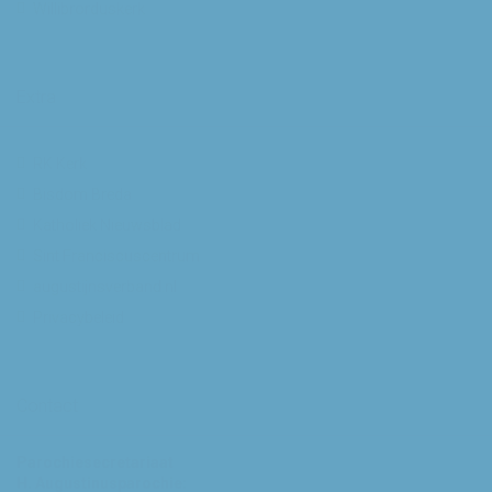
Willibrorduskerk
Extra
RK Kerk
Bisdom Breda
Katholiek Nieuwsblad
Sint Franciscuscentrum
augustijnsverband.nl
Privacybeleid
Contact
Parochiesecretariaat
H. Augustinusparochie: