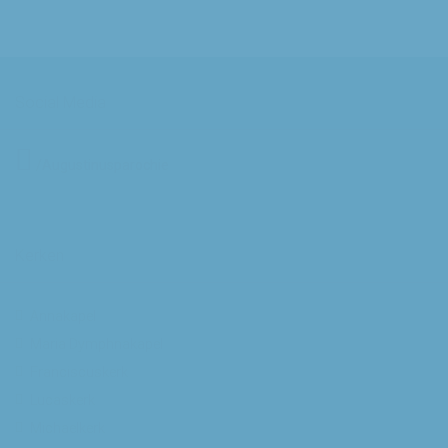
Social Media
/Augustinusparochie
Kerken
Annakapel
Maria Dymphnakapel
Franciscuskerk
Lucaskerk
Michaelkerk