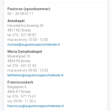
Pastores (spoednummer)
06 – 26 58 02 11
Annakapel
Heusdenhoutseweg 34
4817 NC Breda
tel: 076 - 521 90 87
ma/woe/vrij: 10:00 - 12:00
michael@augustinusparochiebreda.nl
Maria Dymphnakapel
Moerenpad 10
4824 PA Breda
tel: 076 - 541 01 94
ma/woe/vrij: 09:00 - 12:00
bethlehem@augustinusparochiebreda.nl
Franciscuskerk
Belgiëplein 6
4826 KT Breda
tel: 076 - 571 15 67
vrij: 09:00 - 11.30 u
franciscus@augustinusparochiebreda.nl