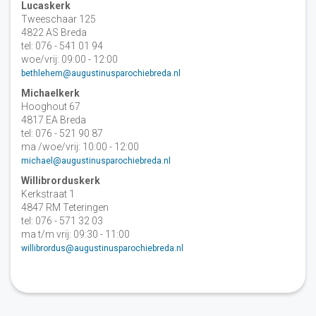
Lucaskerk
Tweeschaar 125
4822 AS Breda
tel: 076 - 541 01 94
woe/vrij: 09:00 - 12:00
bethlehem@augustinusparochiebreda.nl
Michaelkerk
Hooghout 67
4817 EA Breda
tel: 076 - 521 90 87
ma /woe/vrij: 10:00 - 12:00
michael@augustinusparochiebreda.nl
Willibrorduskerk
Kerkstraat 1
4847 RM Teteringen
tel: 076 - 571 32 03
ma t/m vrij: 09:30 - 11:00
willibrordus@augustinusparochiebreda.nl