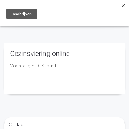
Toggle
navigation
Gezinsviering online
Voorganger: R. Supardi
Marry en Trudy
-
26 november 2020
-
No Comments
Contact