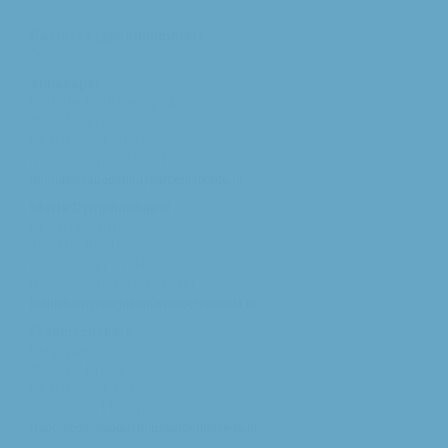
Pastores (spoednummer)
06 – 26 58 02 11
Annakapel
Heusdenhoutseweg 34
4817 NC Breda
tel: 076 - 521 90 87
ma/woe/vrij: 10:00 - 12:00
michael@augustinusparochiebreda.nl
Maria Dymphnakapel
Moerenpad 10
4824 PA Breda
tel: 076 - 541 01 94
ma/woe/vrij: 09:00 - 12:00
bethlehem@augustinusparochiebreda.nl
Franciscuskerk
Belgiëplein 6
4826 KT Breda
tel: 076 - 571 15 67
vrij: 09:00 - 11.30 u
franciscus@augustinusparochiebreda.nl