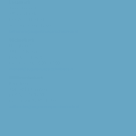
Lucaskerk
Tweeschaar 125
4822 AS Breda
tel: 076 - 541 01 94
woe/vrij: 09:00 - 12:00
bethlehem@augustinusparochiebreda.nl
Michaelkerk
Hooghout 67
4817 EA Breda
tel: 076 - 521 90 87
ma /woe/vrij: 10:00 - 12:00
michael@augustinusparochiebreda.nl
Willibrorduskerk
Kerkstraat 1
4847 RM Teteringen
tel: 076 - 571 32 03
ma t/m vrij: 09:30 - 11:00
willibrordus@augustinusparochiebreda.nl