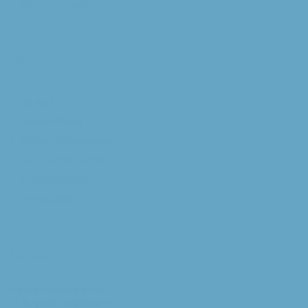
Willibrorduskerk
Extra
RK Kerk
Bisdom Breda
Katholiek Nieuwsblad
Sint Franciscuscentrum
augustijnsverband.nl
Privacybeleid
Contact
Parochiesecretariaat
H. Augustinusparochie: