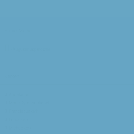
Social Media
/Augustinusparochie
Kerken
Annakapel
Maria Dymphnakapel
Franciscuskerk
Lucaskerk
Michaelkerk