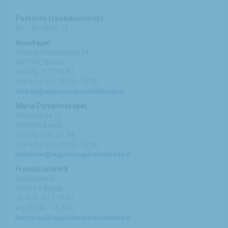
Pastores (spoednummer)
06 – 26 58 02 11
Annakapel
Heusdenhoutseweg 34
4817 NC Breda
tel: 076 - 521 90 87
ma/woe/vrij: 10:00 - 12:00
michael@augustinusparochiebreda.nl
Maria Dymphnakapel
Moerenpad 10
4824 PA Breda
tel: 076 - 541 01 94
ma/woe/vrij: 09:00 - 12:00
bethlehem@augustinusparochiebreda.nl
Franciscuskerk
Belgiëplein 6
4826 KT Breda
tel: 076 - 571 15 67
vrij: 09:00 - 11.30 u
franciscus@augustinusparochiebreda.nl