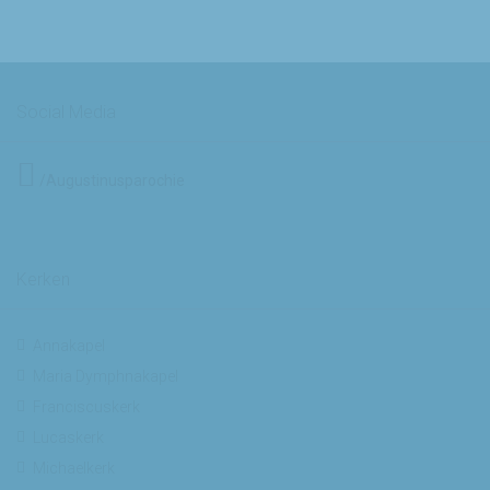
Social Media
/Augustinusparochie
Kerken
Annakapel
Maria Dymphnakapel
Franciscuskerk
Lucaskerk
Michaelkerk