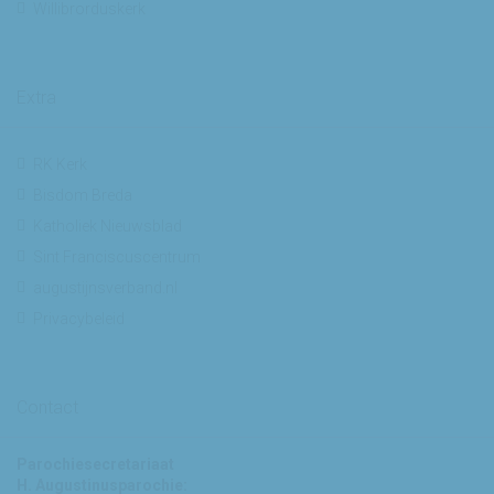
Willibrorduskerk
Extra
RK Kerk
Bisdom Breda
Katholiek Nieuwsblad
Sint Franciscuscentrum
augustijnsverband.nl
Privacybeleid
Contact
Parochiesecretariaat
H. Augustinusparochie: