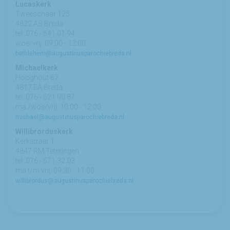
Lucaskerk
Tweeschaar 125
4822 AS Breda
tel: 076 - 541 01 94
woe/vrij: 09:00 - 12:00
bethlehem@augustinusparochiebreda.nl
Michaelkerk
Hooghout 67
4817 EA Breda
tel: 076 - 521 90 87
ma /woe/vrij: 10:00 - 12:00
michael@augustinusparochiebreda.nl
Willibrorduskerk
Kerkstraat 1
4847 RM Teteringen
tel: 076 - 571 32 03
ma t/m vrij: 09:30 - 11:00
willibrordus@augustinusparochiebreda.nl