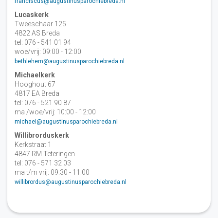
franciscus@augustinusparochiebreda.nl
Lucaskerk
Tweeschaar 125
4822 AS Breda
tel: 076 - 541 01 94
woe/vrij: 09:00 - 12:00
bethlehem@augustinusparochiebreda.nl
Michaelkerk
Hooghout 67
4817 EA Breda
tel: 076 - 521 90 87
ma /woe/vrij: 10:00 - 12:00
michael@augustinusparochiebreda.nl
Willibrorduskerk
Kerkstraat 1
4847 RM Teteringen
tel: 076 - 571 32 03
ma t/m vrij: 09:30 - 11:00
willibrordus@augustinusparochiebreda.nl