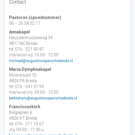
Contact
Pastores (spoednummer)
06 – 26 58 02 11
Annakapel
Heusdenhoutseweg 34
4817 NC Breda
tel: 076 - 521 90 87
ma/woe/vrij: 10:00 - 12:00
michael@augustinusparochiebreda.nl
Maria Dymphnakapel
Moerenpad 10
4824 PA Breda
tel: 076 - 541 01 94
ma/woe/vrij: 09:00 - 12:00
bethlehem@augustinusparochiebreda.nl
Franciscuskerk
Belgiëplein 6
4826 KT Breda
tel: 076 - 571 15 67
vrij: 09:00 - 11.30 u