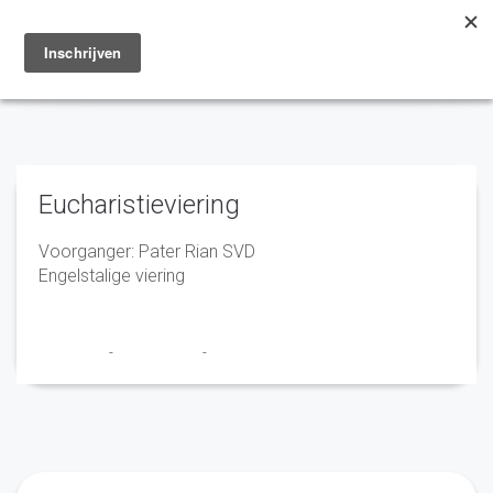
Toggle
navigation
Eucharistieviering
Voorganger: Pater Rian SVD
Engelstalige viering
Franciscus
-
17 april 2026
-
No Comments