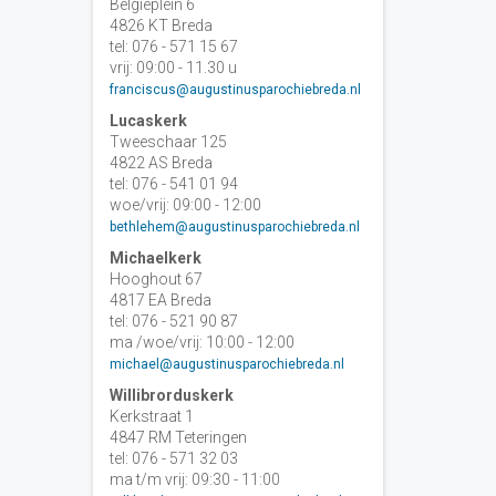
Belgiëplein 6
4826 KT Breda
tel: 076 - 571 15 67
vrij: 09:00 - 11.30 u
franciscus@augustinusparochiebreda.nl
Lucaskerk
Tweeschaar 125
4822 AS Breda
tel: 076 - 541 01 94
woe/vrij: 09:00 - 12:00
bethlehem@augustinusparochiebreda.nl
Michaelkerk
Hooghout 67
4817 EA Breda
tel: 076 - 521 90 87
ma /woe/vrij: 10:00 - 12:00
michael@augustinusparochiebreda.nl
Willibrorduskerk
Kerkstraat 1
4847 RM Teteringen
tel: 076 - 571 32 03
ma t/m vrij: 09:30 - 11:00