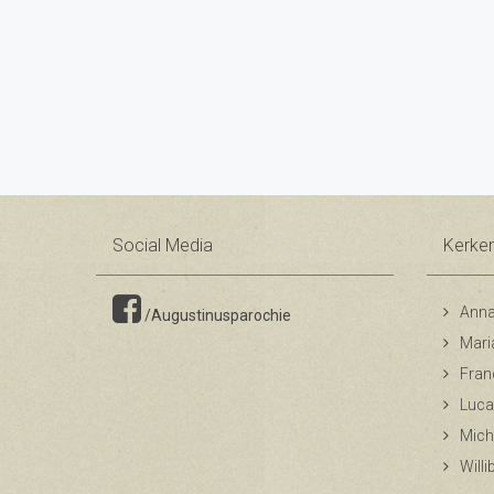
Social Media
Kerke
Anna
/Augustinusparochie
Mari
Fran
Luca
Mich
Will