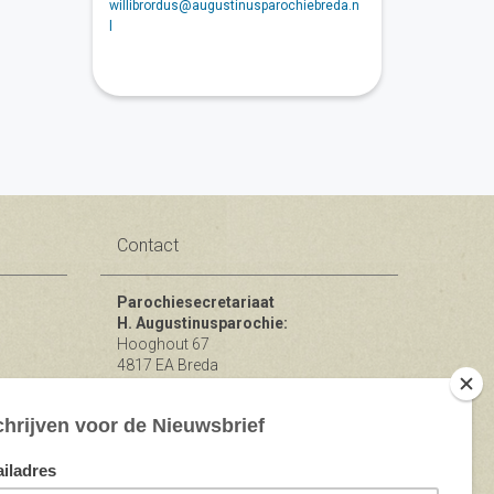
willibrordus@augustinusparochiebreda.n
l
Contact
Parochiesecretariaat
H. Augustinusparochie:
Hooghout 67
4817 EA Breda
KvK nr 74865846
Bereikbaar op ma-woe-vrijdag van
10.00 - 12.00 uur.
michael@augustinusparochiebreda.nl
076 - 521 90 87