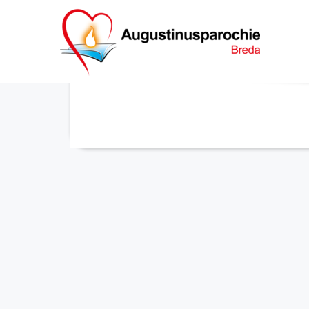
Eucharistieviering
Franciscus
-
17 april 2026
-
No Comments