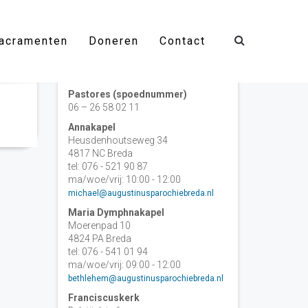
acramenten
Doneren
Contact
Contact
Pastores (spoednummer)
06 – 26 58 02 11
Annakapel
Heusdenhoutseweg 34
4817 NC Breda
tel: 076 - 521 90 87
ma/woe/vrij: 10:00 - 12:00
michael@augustinusparochiebreda.nl
Maria Dymphnakapel
Moerenpad 10
4824 PA Breda
tel: 076 - 541 01 94
ma/woe/vrij: 09:00 - 12:00
bethlehem@augustinusparochiebreda.nl
Franciscuskerk