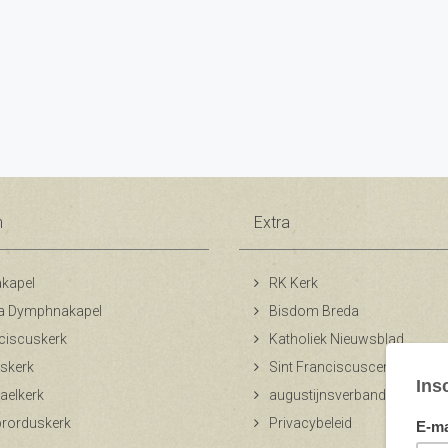
n
Extra
kapel
RK Kerk
a Dymphnakapel
Bisdom Breda
ciscuskerk
Katholiek Nieuwsblad
skerk
Sint Franciscuscentrum
aelkerk
augustijnsverband.nl
ibrorduskerk
Privacybeleid