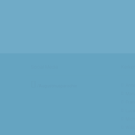
Social Media
Kerke
Anna
/Augustinusparochie
Mari
Fran
Luca
Mich
Will