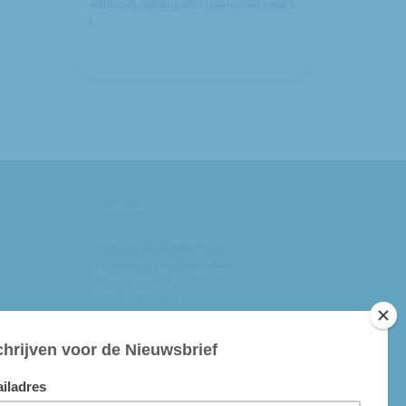
willibrordus@augustinusparochiebreda.n
l
Contact
Parochiesecretariaat
H. Augustinusparochie:
Hooghout 67
4817 EA Breda
KvK nr 74865846
Bereikbaar op ma-woe-vrijdag van
10.00 - 12.00 uur.
michael@augustinusparochiebreda.nl
076 - 521 90 87