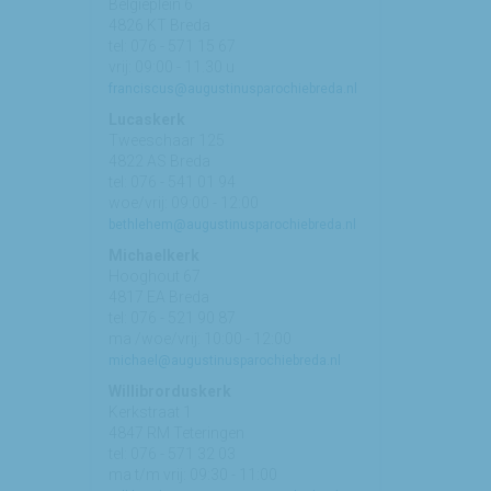
Belgiëplein 6
4826 KT Breda
tel: 076 - 571 15 67
vrij: 09:00 - 11.30 u
franciscus@augustinusparochiebreda.nl
Lucaskerk
Tweeschaar 125
4822 AS Breda
tel: 076 - 541 01 94
woe/vrij: 09:00 - 12:00
bethlehem@augustinusparochiebreda.nl
Michaelkerk
Hooghout 67
4817 EA Breda
tel: 076 - 521 90 87
ma /woe/vrij: 10:00 - 12:00
michael@augustinusparochiebreda.nl
Willibrorduskerk
Kerkstraat 1
4847 RM Teteringen
tel: 076 - 571 32 03
ma t/m vrij: 09:30 - 11:00