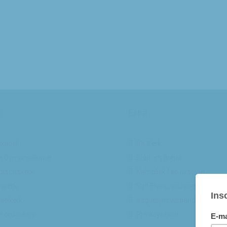
n
Extra
kapel
RK Kerk
a Dymphnakapel
Bisdom Breda
ciscuskerk
Katholiek Nieuwsblad
skerk
Sint Franciscuscentrum
aelkerk
augustijnsverband.nl
ibrorduskerk
Privacybeleid