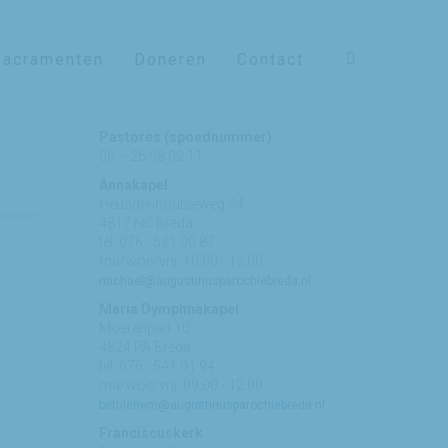
Sacramenten
Doneren
Contact
Contact
Pastores (spoednummer)
06 – 26 58 02 11
Annakapel
Heusdenhoutseweg 34
4817 NC Breda
tel: 076 - 521 90 87
ma/woe/vrij: 10:00 - 12:00
michael@augustinusparochiebreda.nl
Maria Dymphnakapel
Moerenpad 10
4824 PA Breda
tel: 076 - 541 01 94
ma/woe/vrij: 09:00 - 12:00
bethlehem@augustinusparochiebreda.nl
Franciscuskerk