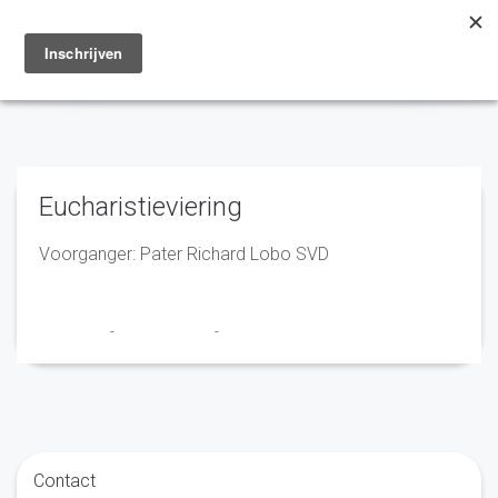
Toggle
navigation
Eucharistieviering
Voorganger: Pater Richard Lobo SVD
Franciscus
-
16 maart 2026
-
No Comments
Contact