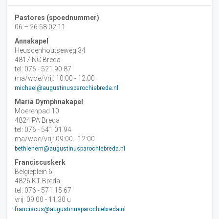
Pastores (spoednummer)
06 – 26 58 02 11
Annakapel
Heusdenhoutseweg 34
4817 NC Breda
tel: 076 - 521 90 87
ma/woe/vrij: 10:00 - 12:00
michael@augustinusparochiebreda.nl
Maria Dymphnakapel
Moerenpad 10
4824 PA Breda
tel: 076 - 541 01 94
ma/woe/vrij: 09:00 - 12:00
bethlehem@augustinusparochiebreda.nl
Franciscuskerk
Belgiëplein 6
4826 KT Breda
tel: 076 - 571 15 67
vrij: 09:00 - 11.30 u
franciscus@augustinusparochiebreda.nl