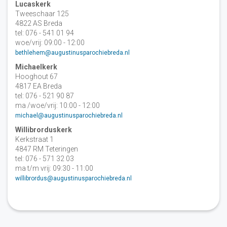
Lucaskerk
Tweeschaar 125
4822 AS Breda
tel: 076 - 541 01 94
woe/vrij: 09:00 - 12:00
bethlehem@augustinusparochiebreda.nl
Michaelkerk
Hooghout 67
4817 EA Breda
tel: 076 - 521 90 87
ma /woe/vrij: 10:00 - 12:00
michael@augustinusparochiebreda.nl
Willibrorduskerk
Kerkstraat 1
4847 RM Teteringen
tel: 076 - 571 32 03
ma t/m vrij: 09:30 - 11:00
willibrordus@augustinusparochiebreda.nl