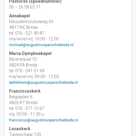
Pastores (spoednummer)
06 – 26 58 02 11
Annakapel
Heusdenhoutseweg 34
4817 NC Breda
tel: 076 - 521 90 87
ma/woe/vrij: 10:00 - 12:00
michael@augustinusparochiebreda.nl
Maria Dymphnakapel
Moerenpad 10
4824 PA Breda
tel: 076 - 541 01 94
ma/woe/vrij: 09:00 - 12:00
bethlehem@augustinusparochiebreda.nl
Franciscuskerk
Belgiëplein 6
4826 KT Breda
tel: 076 - 571 15 67
vrij: 09:00 - 11.30 u
franciscus@augustinusparochiebreda.nl
Lucaskerk
Tweeschaar 125