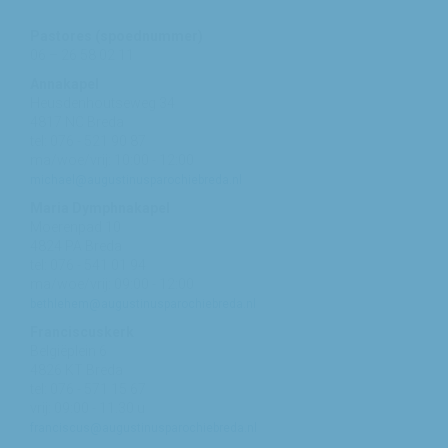
Pastores (spoednummer)
06 – 26 58 02 11
Annakapel
Heusdenhoutseweg 34
4817 NC Breda
tel: 076 - 521 90 87
ma/woe/vrij: 10:00 - 12:00
michael@augustinusparochiebreda.nl
Maria Dymphnakapel
Moerenpad 10
4824 PA Breda
tel: 076 - 541 01 94
ma/woe/vrij: 09:00 - 12:00
bethlehem@augustinusparochiebreda.nl
Franciscuskerk
Belgiëplein 6
4826 KT Breda
tel: 076 - 571 15 67
vrij: 09:00 - 11.30 u
franciscus@augustinusparochiebreda.nl