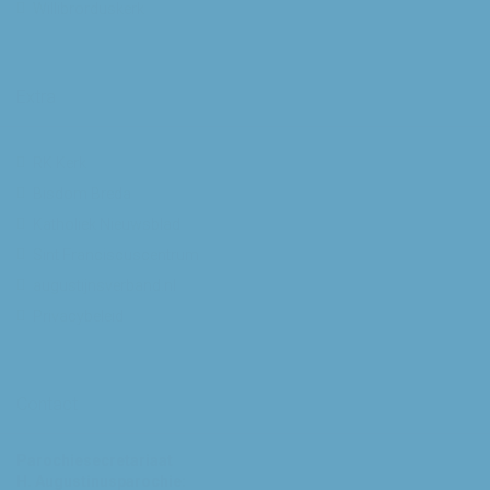
Willibrorduskerk
Extra
RK Kerk
Bisdom Breda
Katholiek Nieuwsblad
Sint Franciscuscentrum
augustijnsverband.nl
Privacybeleid
Contact
Parochiesecretariaat
H. Augustinusparochie: