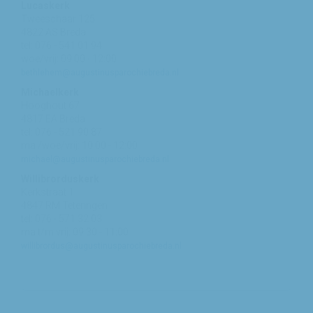
Lucaskerk
Tweeschaar 125
4822 AS Breda
tel: 076 - 541 01 94
woe/vrij: 09:00 - 12:00
bethlehem@augustinusparochiebreda.nl
Michaelkerk
Hooghout 67
4817 EA Breda
tel: 076 - 521 90 87
ma /woe/vrij: 10:00 - 12:00
michael@augustinusparochiebreda.nl
Willibrorduskerk
Kerkstraat 1
4847 RM Teteringen
tel: 076 - 571 32 03
ma t/m vrij: 09:30 - 11:00
willibrordus@augustinusparochiebreda.nl