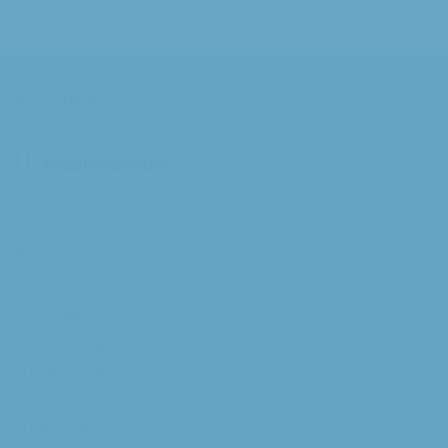
Social Media
/Augustinusparochie
Kerken
Annakapel
Maria Dymphnakapel
Franciscuskerk
Lucaskerk
Michaelkerk