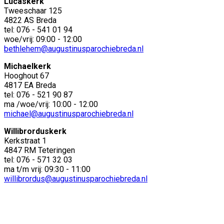
Lucaskerk
Tweeschaar 125
4822 AS Breda
tel: 076 - 541 01 94
woe/vrij: 09:00 - 12:00
bethlehem@augustinusparochiebreda.nl
Michaelkerk
Hooghout 67
4817 EA Breda
tel: 076 - 521 90 87
ma /woe/vrij: 10:00 - 12:00
michael@augustinusparochiebreda.nl
Willibrorduskerk
Kerkstraat 1
4847 RM Teteringen
tel: 076 - 571 32 03
ma t/m vrij: 09:30 - 11:00
willibrordus@augustinusparochiebreda.nl