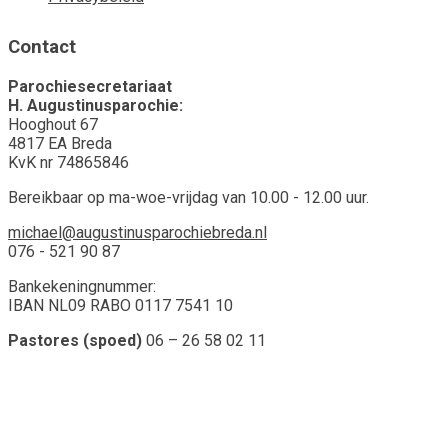
Contact
Parochiesecretariaat
H. Augustinusparochie:
Hooghout 67
4817 EA Breda
KvK nr 74865846
Bereikbaar op ma-woe-vrijdag van 10.00 - 12.00 uur.
michael@augustinusparochiebreda.nl
076 - 521 90 87
Bankekeningnummer:
IBAN NL09 RABO 0117 7541 10
Pastores (spoed)
06 – 26 58 02 11