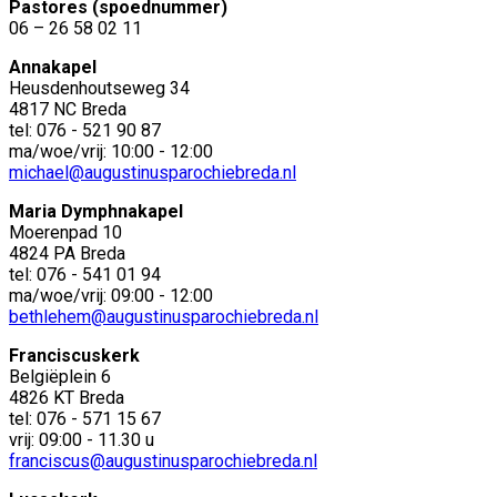
Pastores (spoednummer)
06 – 26 58 02 11
Annakapel
Heusdenhoutseweg 34
4817 NC Breda
tel: 076 - 521 90 87
ma/woe/vrij: 10:00 - 12:00
michael@augustinusparochiebreda.nl
Maria Dymphnakapel
Moerenpad 10
4824 PA Breda
tel: 076 - 541 01 94
ma/woe/vrij: 09:00 - 12:00
bethlehem@augustinusparochiebreda.nl
Franciscuskerk
Belgiëplein 6
4826 KT Breda
tel: 076 - 571 15 67
vrij: 09:00 - 11.30 u
franciscus@augustinusparochiebreda.nl