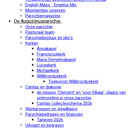
English Mass - Engelse Mis
Misintenties opgeven
Parochiemagazine
De Augustinusparochie
Onze parochie
Pastoraal team
Parochiebestuur en pkc's
Kerken
Annakapel
Franciscuskerk
Maria Dymphnakapel
Lucaskerk
Michaelkerk
Willibrorduskerk
Toekomst Willibrorduskerk
Caritas en diakonie
de inlopen ‘Clement’ en ‘voor Elkaar’, plaats van
ontmoeting in onze parochie
Caritas collecteschema 2026
Werkgroepen en vrijwilligers
Parochiebijdragen en financiën
Tarieven 2026
Uitvaart en begraven