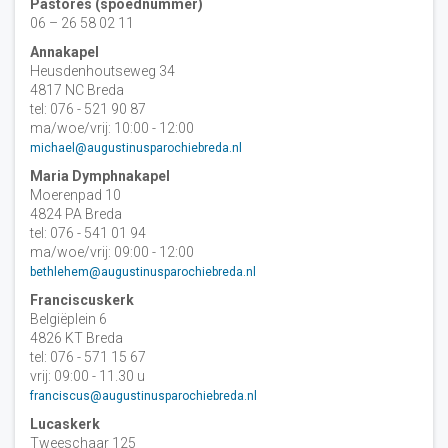
Pastores (spoednummer)
06 – 26 58 02 11
Annakapel
Heusdenhoutseweg 34
4817 NC Breda
tel: 076 - 521 90 87
ma/woe/vrij: 10:00 - 12:00
michael@augustinusparochiebreda.nl
Maria Dymphnakapel
Moerenpad 10
4824 PA Breda
tel: 076 - 541 01 94
ma/woe/vrij: 09:00 - 12:00
bethlehem@augustinusparochiebreda.nl
Franciscuskerk
Belgiëplein 6
4826 KT Breda
tel: 076 - 571 15 67
vrij: 09:00 - 11.30 u
franciscus@augustinusparochiebreda.nl
Lucaskerk
Tweeschaar 125