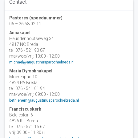
Contact
Pastores (spoednummer)
06 – 26 58 02 11
Annakapel
Heusdenhoutseweg 34
4817 NC Breda
tel: 076 - 521 90 87
ma/woe/vrij: 10:00 - 12:00
michael@augustinusparochiebreda.nl
Maria Dymphnakapel
Moerenpad 10
4824 PA Breda
tel: 076 - 541 01 94
ma/woe/vrij: 09:00 - 12:00
bethlehem@augustinusparochiebreda.nl
Franciscuskerk
Belgiëplein 6
4826 KT Breda
tel: 076 - 571 15 67
vrij: 09:00 - 11.30 u