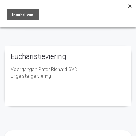
Toggle
navigation
Eucharistieviering
Voorganger: Pater Richard SVD
Engelstalige viering
Franciscus
-
16 maart 2026
-
No Comments