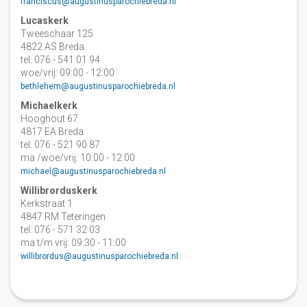
franciscus@augustinusparochiebreda.nl
Lucaskerk
Tweeschaar 125
4822 AS Breda
tel: 076 - 541 01 94
woe/vrij: 09:00 - 12:00
bethlehem@augustinusparochiebreda.nl
Michaelkerk
Hooghout 67
4817 EA Breda
tel: 076 - 521 90 87
ma /woe/vrij: 10:00 - 12:00
michael@augustinusparochiebreda.nl
Willibrorduskerk
Kerkstraat 1
4847 RM Teteringen
tel: 076 - 571 32 03
ma t/m vrij: 09:30 - 11:00
willibrordus@augustinusparochiebreda.nl