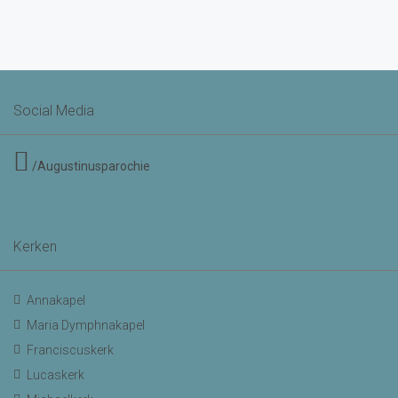
Social Media
/Augustinusparochie
Kerken
Annakapel
Maria Dymphnakapel
Franciscuskerk
Lucaskerk