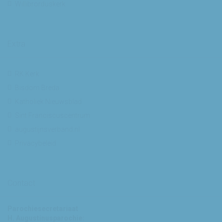
Willibrorduskerk
Extra
RK Kerk
Bisdom Breda
Katholiek Nieuwsblad
Sint Franciscuscentrum
augustijnsverband.nl
Privacybeleid
Contact
Parochiesecretariaat
H. Augustinusparochie: