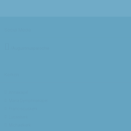
Social Media
/Augustinusparochie
Kerken
Annakapel
Maria Dymphnakapel
Franciscuskerk
Lucaskerk
Michaelkerk