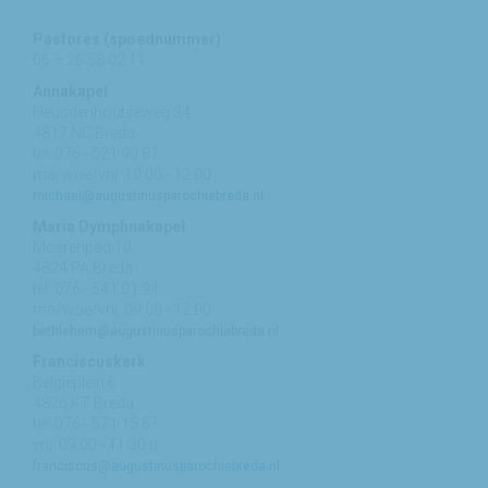
Pastores (spoednummer)
06 – 26 58 02 11
Annakapel
Heusdenhoutseweg 34
4817 NC Breda
tel: 076 - 521 90 87
ma/woe/vrij: 10:00 - 12:00
michael@augustinusparochiebreda.nl
Maria Dymphnakapel
Moerenpad 10
4824 PA Breda
tel: 076 - 541 01 94
ma/woe/vrij: 09:00 - 12:00
bethlehem@augustinusparochiebreda.nl
Franciscuskerk
Belgiëplein 6
4826 KT Breda
tel: 076 - 571 15 67
vrij: 09:00 - 11.30 u
franciscus@augustinusparochiebreda.nl