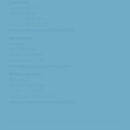
Lucaskerk
Tweeschaar 125
4822 AS Breda
tel: 076 - 541 01 94
woe/vrij: 09:00 - 12:00
bethlehem@augustinusparochiebreda.nl
Michaelkerk
Hooghout 67
4817 EA Breda
tel: 076 - 521 90 87
ma /woe/vrij: 10:00 - 12:00
michael@augustinusparochiebreda.nl
Willibrorduskerk
Kerkstraat 1
4847 RM Teteringen
tel: 076 - 571 32 03
ma t/m vrij: 09:30 - 11:00
willibrordus@augustinusparochiebreda.nl