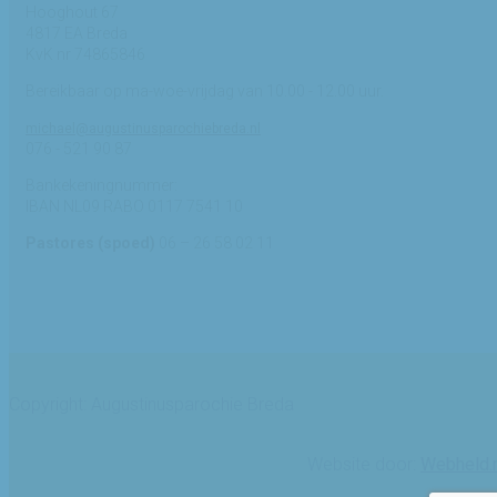
Hooghout 67
4817 EA Breda
KvK nr 74865846
Bereikbaar op ma-woe-vrijdag van 10.00 - 12.00 uur.
michael@augustinusparochiebreda.nl
076 - 521 90 87
Bankekeningnummer:
IBAN NL09 RABO 0117 7541 10
Pastores (spoed)
06 – 26 58 02 11
Copyright: Augustinusparochie Breda
Website door:
Webheld.