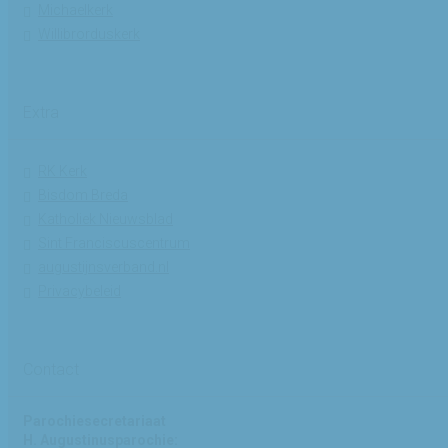
Michaelkerk
Willibrorduskerk
Extra
RK Kerk
Bisdom Breda
Katholiek Nieuwsblad
Sint Franciscuscentrum
augustijnsverband.nl
Privacybeleid
Contact
Parochiesecretariaat
H. Augustinusparochie: