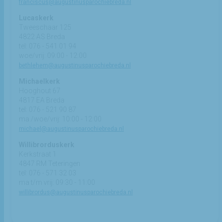
franciscus@augustinusparochiebreda.nl
Lucaskerk
Tweeschaar 125
4822 AS Breda
tel: 076 - 541 01 94
woe/vrij: 09:00 - 12:00
bethlehem@augustinusparochiebreda.nl
Michaelkerk
Hooghout 67
4817 EA Breda
tel: 076 - 521 90 87
ma /woe/vrij: 10:00 - 12:00
michael@augustinusparochiebreda.nl
Willibrorduskerk
Kerkstraat 1
4847 RM Teteringen
tel: 076 - 571 32 03
ma t/m vrij: 09:30 - 11:00
willibrordus@augustinusparochiebreda.nl