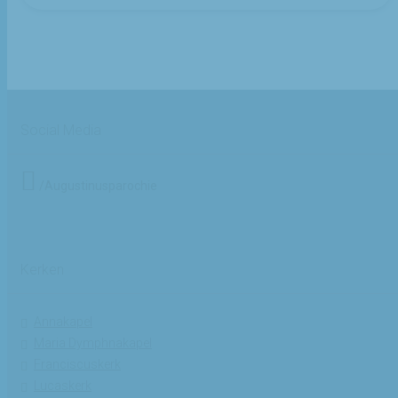
Social Media
/Augustinusparochie
Kerken
Annakapel
Maria Dymphnakapel
Franciscuskerk
Lucaskerk