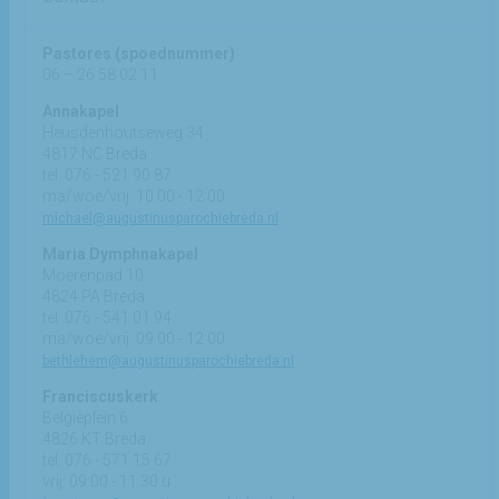
Pastores (spoednummer)
06 – 26 58 02 11
Annakapel
Heusdenhoutseweg 34
4817 NC Breda
tel: 076 - 521 90 87
ma/woe/vrij: 10:00 - 12:00
michael@augustinusparochiebreda.nl
Maria Dymphnakapel
Moerenpad 10
4824 PA Breda
tel: 076 - 541 01 94
ma/woe/vrij: 09:00 - 12:00
bethlehem@augustinusparochiebreda.nl
Franciscuskerk
Belgiëplein 6
4826 KT Breda
tel: 076 - 571 15 67
vrij: 09:00 - 11.30 u