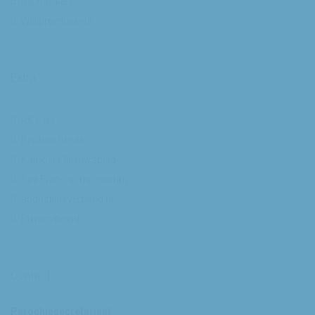
Michaelkerk
Willibrorduskerk
Extra
RK Kerk
Bisdom Breda
Katholiek Nieuwsblad
Sint Franciscuscentrum
augustijnsverband.nl
Privacybeleid
Contact
Parochiesecretariaat