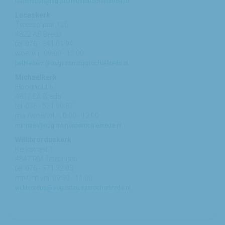
franciscus@augustinusparochiebreda.nl
Lucaskerk
Tweeschaar 125
4822 AS Breda
tel: 076 - 541 01 94
woe/vrij: 09:00 - 12:00
bethlehem@augustinusparochiebreda.nl
Michaelkerk
Hooghout 67
4817 EA Breda
tel: 076 - 521 90 87
ma /woe/vrij: 10:00 - 12:00
michael@augustinusparochiebreda.nl
Willibrorduskerk
Kerkstraat 1
4847 RM Teteringen
tel: 076 - 571 32 03
ma t/m vrij: 09:30 - 11:00
willibrordus@augustinusparochiebreda.nl