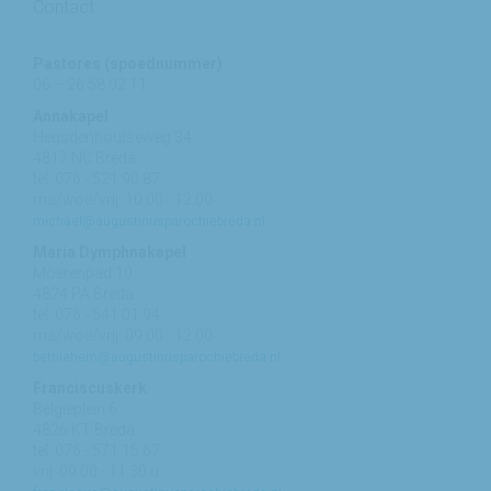
Contact
Pastores (spoednummer)
06 – 26 58 02 11
Annakapel
Heusdenhoutseweg 34
4817 NC Breda
tel: 076 - 521 90 87
ma/woe/vrij: 10:00 - 12:00
michael@augustinusparochiebreda.nl
Maria Dymphnakapel
Moerenpad 10
4824 PA Breda
tel: 076 - 541 01 94
ma/woe/vrij: 09:00 - 12:00
bethlehem@augustinusparochiebreda.nl
Franciscuskerk
Belgiëplein 6
4826 KT Breda
tel: 076 - 571 15 67
vrij: 09:00 - 11.30 u