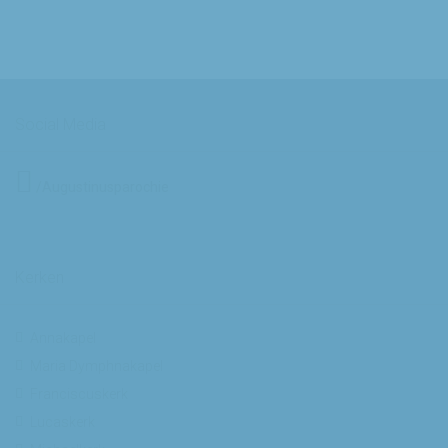
Social Media
/Augustinusparochie
Kerken
Annakapel
Maria Dymphnakapel
Franciscuskerk
Lucaskerk