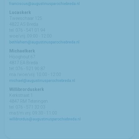
franciscus@augustinusparochiebreda.nl
Lucaskerk
Tweeschaar 125
4822 AS Breda
tel: 076 - 541 01 94
woe/vrij: 09:00 - 12:00
bethlehem@augustinusparochiebreda.nl
Michaelkerk
Hooghout 67
4817 EA Breda
tel: 076 - 521 90 87
ma /woe/vrij: 10:00 - 12:00
michael@augustinusparochiebreda.nl
Willibrorduskerk
Kerkstraat 1
4847 RM Teteringen
tel: 076 - 571 32 03
ma t/m vrij: 09:30 - 11:00
willibrordus@augustinusparochiebreda.nl