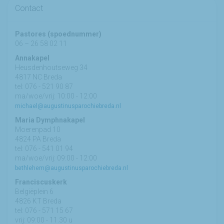
Contact
Pastores (spoednummer)
06 – 26 58 02 11
Annakapel
Heusdenhoutseweg 34
4817 NC Breda
tel: 076 - 521 90 87
ma/woe/vrij: 10:00 - 12:00
michael@augustinusparochiebreda.nl
Maria Dymphnakapel
Moerenpad 10
4824 PA Breda
tel: 076 - 541 01 94
ma/woe/vrij: 09:00 - 12:00
bethlehem@augustinusparochiebreda.nl
Franciscuskerk
Belgiëplein 6
4826 KT Breda
tel: 076 - 571 15 67
vrij: 09:00 - 11.30 u