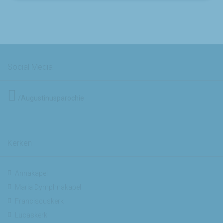
Social Media
/Augustinusparochie
Kerken
Annakapel
Maria Dymphnakapel
Franciscuskerk
Lucaskerk