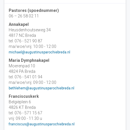
Pastores (spoednummer)
06 – 26 58 02 11
Annakapel
Heusdenhoutseweg 34
4817 NC Breda
tel: 076 - 521 90 87
ma/woe/vrij: 10:00 - 12:00
michael@augustinusparochiebreda.nl
Maria Dymphnakapel
Moerenpad 10
4824 PA Breda
tel: 076 - 541 01 94
ma/woe/vrij: 09:00 - 12:00
bethlehem@augustinusparochiebreda.nl
Franciscuskerk
Belgiëplein 6
4826 KT Breda
tel: 076 - 571 15 67
vrij: 09:00 - 11.30 u
franciscus@augustinusparochiebreda.nl