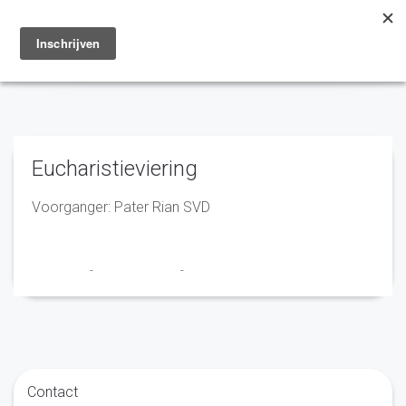
Toggle
navigation
Eucharistieviering
Voorganger: Pater Rian SVD
Franciscus
-
16 januari 2026
-
No Comments
Contact