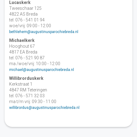
Lucaskerk
Tweeschaar 125
4822 AS Breda
tel: 076 - 541 01 94
woe/vrij: 09:00 - 12:00
bethlehem@augustinusparochiebreda.nl
Michaelkerk
Hooghout 67
4817 EA Breda
tel: 076 - 521 90 87
ma /woe/vrij: 10:00 - 12:00
michael@augustinusparochiebreda.nl
Willibrorduskerk
Kerkstraat 1
4847 RM Teteringen
tel: 076 - 571 32 03
ma t/m vrij: 09:30 - 11:00
willibrordus@augustinusparochiebreda.nl