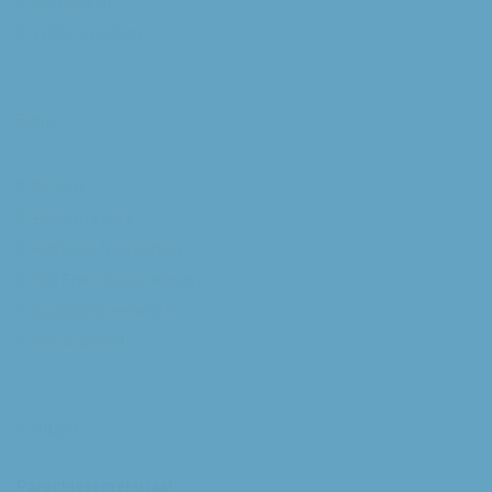
Michaelkerk
Willibrorduskerk
Extra
RK Kerk
Bisdom Breda
Katholiek Nieuwsblad
Sint Franciscuscentrum
augustijnsverband.nl
Privacybeleid
Contact
Parochiesecretariaat