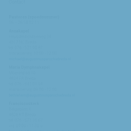
Contact
Pastores (spoednummer)
06 – 26 58 02 11
Annakapel
Heusdenhoutseweg 34
4817 NC Breda
tel: 076 - 521 90 87
ma/woe/vrij: 10:00 - 12:00
michael@augustinusparochiebreda.nl
Maria Dymphnakapel
Moerenpad 10
4824 PA Breda
tel: 076 - 541 01 94
ma/woe/vrij: 09:00 - 12:00
bethlehem@augustinusparochiebreda.nl
Franciscuskerk
Belgiëplein 6
4826 KT Breda
tel: 076 - 571 15 67
vrij: 09:00 - 11.30 u