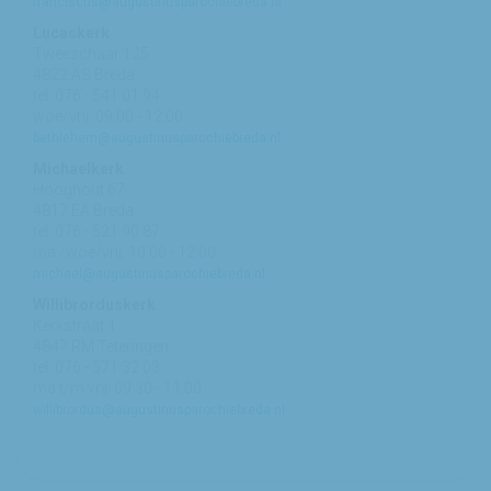
franciscus@augustinusparochiebreda.nl
Lucaskerk
Tweeschaar 125
4822 AS Breda
tel: 076 - 541 01 94
woe/vrij: 09:00 - 12:00
bethlehem@augustinusparochiebreda.nl
Michaelkerk
Hooghout 67
4817 EA Breda
tel: 076 - 521 90 87
ma /woe/vrij: 10:00 - 12:00
michael@augustinusparochiebreda.nl
Willibrorduskerk
Kerkstraat 1
4847 RM Teteringen
tel: 076 - 571 32 03
ma t/m vrij: 09:30 - 11:00
willibrordus@augustinusparochiebreda.nl