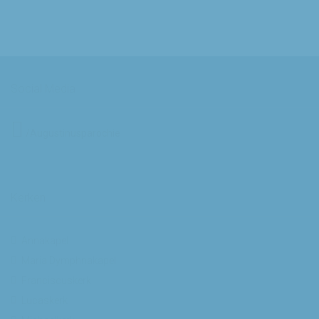
Social Media
/Augustinusparochie
Kerken
Annakapel
Maria Dymphnakapel
Franciscuskerk
Lucaskerk